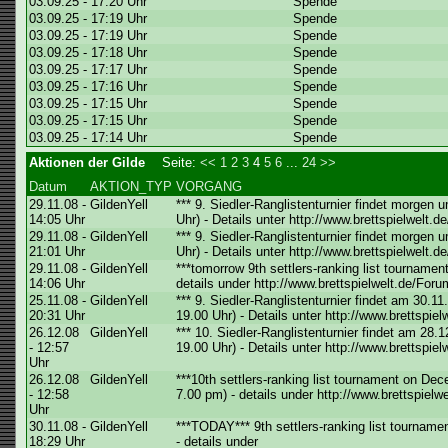
03.09.25 - 17:20 Uhr
Spende
03.09.25 - 17:19 Uhr
Spende
03.09.25 - 17:19 Uhr
Spende
03.09.25 - 17:18 Uhr
Spende
03.09.25 - 17:17 Uhr
Spende
03.09.25 - 17:16 Uhr
Spende
03.09.25 - 17:15 Uhr
Spende
03.09.25 - 17:15 Uhr
Spende
03.09.25 - 17:14 Uhr
Spende
Aktionen der Gilde
Seite:
<<
1
2
3
4
5
6
...
24
>>
Datum
AKTION_TYP
VORGANG
29.11.08 -
GildenYell
*** 9. Siedler-Ranglistenturnier findet morgen 
14:05 Uhr
Uhr) - Details unter http://www.brettspielwelt.
29.11.08 -
GildenYell
*** 9. Siedler-Ranglistenturnier findet morgen 
21:01 Uhr
Uhr) - Details unter http://www.brettspielwelt.
29.11.08 -
GildenYell
***tomorrow 9th settlers-ranking list tourname
14:06 Uhr
details under http://www.brettspielwelt.de/Foru
25.11.08 -
GildenYell
*** 9. Siedler-Ranglistenturnier findet am 30.
20:31 Uhr
19.00 Uhr) - Details unter http://www.brettspie
26.12.08
GildenYell
*** 10. Siedler-Ranglistenturnier findet am 28
- 12:57
19.00 Uhr) - Details unter http://www.brettspie
Uhr
26.12.08
GildenYell
***10th settlers-ranking list tournament on D
- 12:58
7.00 pm) - details under http://www.brettspielw
Uhr
30.11.08 -
GildenYell
***TODAY*** 9th settlers-ranking list tournam
18:29 Uhr
- details under