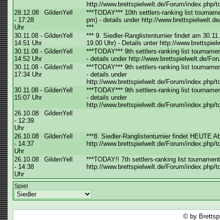
http://www.brettspielwelt.de/Forum/index.php
28.12.08
GildenYell
***TODAY*** 10th settlers-ranking list tourna
- 17:28
pm) - details under http://www.brettspielwelt
Uhr
***
30.11.08 -
GildenYell
*** 9. Siedler-Ranglistenturnier findet am 30.
14:51 Uhr
19.00 Uhr) - Details unter http://www.brettspie
30.11.08 -
GildenYell
***TODAY*** 9th settlers-ranking list tournam
14:52 Uhr
- details under http://www.brettspielwelt.de/Fo
30.11.08 -
GildenYell
***TODAY*** 9th settlers-ranking list tournam
17:34 Uhr
- details under
http://www.brettspielwelt.de/Forum/index.php
30.11.08 -
GildenYell
***TODAY*** 9th settlers-ranking list tournam
15:07 Uhr
- details under
http://www.brettspielwelt.de/Forum/index.php
26.10.08
GildenYell
- 12:39
Uhr
26.10.08
GildenYell
***8. Siedler-Ranglistenturnier findet HEUTE A
- 14:37
http://www.brettspielwelt.de/Forum/index.php/t
Uhr
26.10.08
GildenYell
***TODAY!! 7th settlers-ranking list tournamen
- 14:38
http://www.brettspielwelt.de/Forum/index.php/
Uhr
Spiel
© by Brettsp