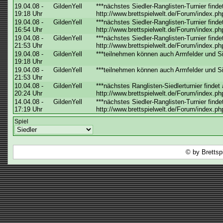
19.04.08 -
GildenYell
***nächstes Siedler-Ranglisten-Turnier finde
19:18 Uhr
http://www.brettspielwelt.de/Forum/index.ph
19.04.08 -
GildenYell
***nächstes Siedler-Ranglisten-Turnier finde
16:54 Uhr
http://www.brettspielwelt.de/Forum/index.ph
19.04.08 -
GildenYell
***nächstes Siedler-Ranglisten-Turnier finde
21:53 Uhr
http://www.brettspielwelt.de/Forum/index.ph
19.04.08 -
GildenYell
***teilnehmen können auch Armfelder und Sie
19:18 Uhr
19.04.08 -
GildenYell
***teilnehmen können auch Armfelder und Sie
21:53 Uhr
10.04.08 -
GildenYell
***nächstes Ranglisten-Siedlerturnier findet 
20:24 Uhr
http://www.brettspielwelt.de/Forum/index.ph
14.04.08 -
GildenYell
***nächstes Siedler-Ranglisten-Turnier finde
17:19 Uhr
http://www.brettspielwelt.de/Forum/index.ph
Spiel
© by Brettsp