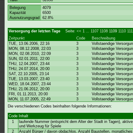
Belegung
4079
Kapazität
6500
Ausnutzungsgrad
62.8%
Versorgung der letzten Tage
Seite:
<<
1
...
1107
1108
1109
1110
111
Zeitpunkt
Code
Beschreibung
TUE, 13.06.2006, 22:16
3
Vollstaendige Versorgun
MON, 08.12.2008, 22:03
3
Vollstaendige Versorgun
MON, 02.08.2010, 22:09
3
Vollstaendige Versorgun
SUN, 02.01.2011, 22:00
3
Vollstaendige Versorgun
THU, 12.04.2007, 23:44
3
Vollstaendige Versorgun
THU, 24.07.2014, 20:00
3
Vollstaendige Versorgun
SAT, 22.10.2005, 23:14
3
Vollstaendige Versorgun
TUE, 13.03.2007, 23:40
3
Vollstaendige Versorgun
WED, 18.04.2007, 23:44
3
Vollstaendige Versorgun
THU, 21.06.2012, 20:00
3
Vollstaendige Versorgun
FRI, 01.11.2013, 20:00
3
Vollstaendige Versorgun
MON, 11.07.2005, 22:49
3
Vollstaendige Versorgun
Die verschiedenen Codes beinhalten folgende Informationen:
Code
Inhalt
1
laufende Nummer (entspricht dem Alter der Stadt in Tagen), aktiv
und Werkzeug für Spiele
2
Anzahl Bürger / davon obdachlos, Anzahl Baustellen, monatlich