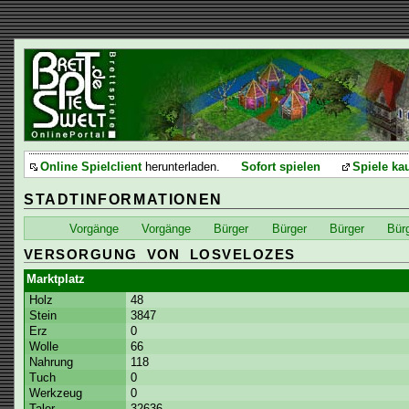
Online Spielclient
herunterladen.
Sofort spielen
Spiele ka
STADTINFORMATIONEN
Vorgänge
Vorgänge
Bürger
Bürger
Bürger
Bür
VERSORGUNG VON LOSVELOZES
Marktplatz
Holz
48
Stein
3847
Erz
0
Wolle
66
Nahrung
118
Tuch
0
Werkzeug
0
Taler
32636