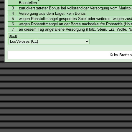
Baustellen.
3
zurückerstatteter Bonus bei vollständiger Versorgung vom Marktpla
4
Versorgung aus dem Lager, kein Bonus
5
wegen Rohstoffmangel gesperrtes Spiel oder weiteres, wegen zusä
6
wegen Rohstoffmangel an der Börse nachgekaufte Rohstoffe (Holz
7
an diesem Tag angefallene Versorgung (Holz, Stein, Erz, Wolle, N
Stadt
© by Brettsp