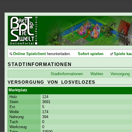
Online Spielclient
herunterladen.
Sofort spielen
Spiele ka
STADTINFORMATIONEN
Stadtinformationen
Wahlen
Versorgung
VERSORGUNG VON LOSVELOZES
Marktplatz
Holz
124
Stein
3691
Erz
5
Wolle
174
Nahrung
394
Tuch
0
Werkzeug
0
Taler
32500