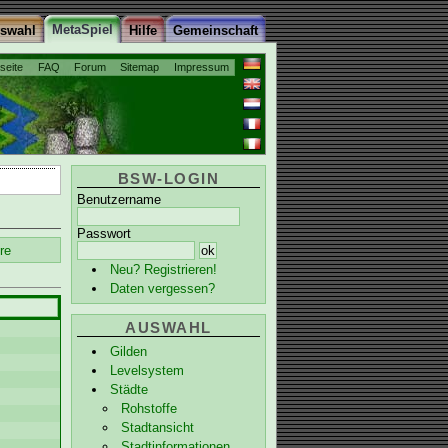
MetaSpiel
uswahl
Hilfe
Gemeinschaft
tseite
FAQ
Forum
Sitemap
Impressum
BSW-LOGIN
Benutzername
Passwort
re
Neu? Registrieren!
Daten vergessen?
AUSWAHL
Gilden
Levelsystem
Städte
Rohstoffe
Stadtansicht
Stadtinformationen