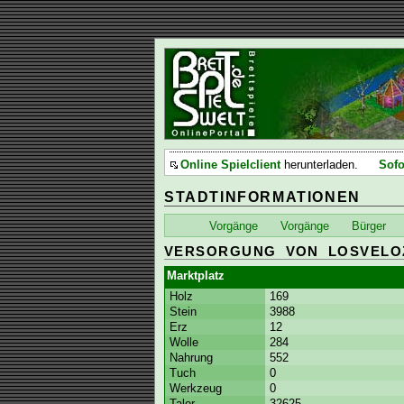
Online Spielclient
herunterladen.
Sofo
STADTINFORMATIONEN
Vorgänge
Vorgänge
Bürger
VERSORGUNG VON LOSVELO
Marktplatz
Holz
169
Stein
3988
Erz
12
Wolle
284
Nahrung
552
Tuch
0
Werkzeug
0
Taler
32625