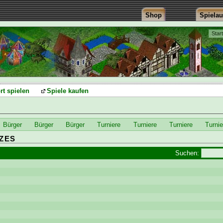
Shop
Spiela
Star
rt spielen
Spiele kaufen
Bürger
Bürger
Bürger
Turniere
Turniere
Turniere
Turnie
ZES
Suchen: