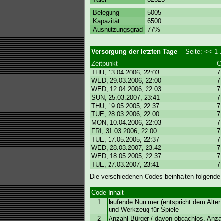
Belegung
5005
Kapazität
6500
Ausnutzungsgrad
77%
Versorgung der letzten Tage
Seite:
<<
1
.
Zeitpunkt
C
THU, 13.04.2006, 22:03
7
WED, 29.03.2006, 22:00
7
WED, 12.04.2006, 22:03
7
SUN, 25.03.2007, 23:41
7
THU, 19.05.2005, 22:37
7
TUE, 28.03.2006, 22:00
7
MON, 10.04.2006, 22:03
7
FRI, 31.03.2006, 22:00
7
TUE, 17.05.2005, 22:37
7
WED, 28.03.2007, 23:42
7
WED, 18.05.2005, 22:37
7
TUE, 27.03.2007, 23:41
7
Die verschiedenen Codes beinhalten folgende
Code
Inhalt
1
laufende Nummer (entspricht dem Alter 
und Werkzeug für Spiele
2
Anzahl Bürger / davon obdachlos, Anz