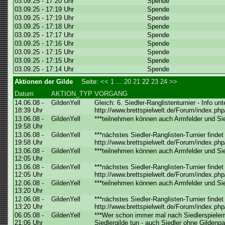
03.09.25 - 17:20 Uhr
Spende
03.09.25 - 17:19 Uhr
Spende
03.09.25 - 17:19 Uhr
Spende
03.09.25 - 17:18 Uhr
Spende
03.09.25 - 17:17 Uhr
Spende
03.09.25 - 17:16 Uhr
Spende
03.09.25 - 17:15 Uhr
Spende
03.09.25 - 17:15 Uhr
Spende
03.09.25 - 17:14 Uhr
Spende
Aktionen der Gilde
Seite:
<<
1
...
20
21
22
23
24
>>
Datum
AKTION_TYP
VORGANG
14.06.08 -
GildenYell
Gleich: 6. Siedler-Ranglistenturnier - Info unt
18:39 Uhr
http://www.brettspielwelt.de/Forum/index.php
13.06.08 -
GildenYell
***teilnehmen können auch Armfelder und Sied
19:58 Uhr
13.06.08 -
GildenYell
***nächstes Siedler-Ranglisten-Turnier findet
19:58 Uhr
http://www.brettspielwelt.de/Forum/index.php
13.06.08 -
GildenYell
***teilnehmen können auch Armfelder und Sied
12:05 Uhr
13.06.08 -
GildenYell
***nächstes Siedler-Ranglisten-Turnier findet
12:05 Uhr
http://www.brettspielwelt.de/Forum/index.php
12.06.08 -
GildenYell
***teilnehmen können auch Armfelder und Sied
13:20 Uhr
12.06.08 -
GildenYell
***nächstes Siedler-Ranglisten-Turnier findet
13:20 Uhr
http://www.brettspielwelt.de/Forum/index.php
06.05.08 -
GildenYell
***Wer schon immer mal nach Siedlerspielern
21:06 Uhr
Siedlergilde tun - auch Siedler ohne Gildenp