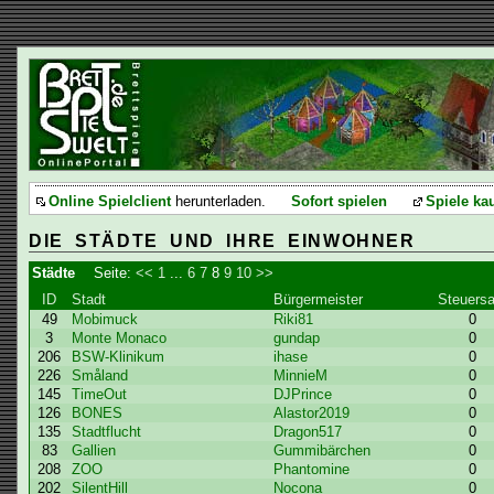
Online Spielclient
herunterladen.
Sofort spielen
Spiele ka
DIE STÄDTE UND IHRE EINWOHNER
Städte
Seite:
<<
1
...
6
7
8
9
10
>>
ID
Stadt
Bürgermeister
Steuersa
49
Mobimuck
Riki81
0
3
Monte Monaco
gundap
0
206
BSW-Klinikum
ihase
0
226
Småland
MinnieM
0
145
TimeOut
DJPrince
0
126
BONES
Alastor2019
0
135
Stadtflucht
Dragon517
0
83
Gallien
Gummibärchen
0
208
ZOO
Phantomine
0
202
SilentHill
Nocona
0