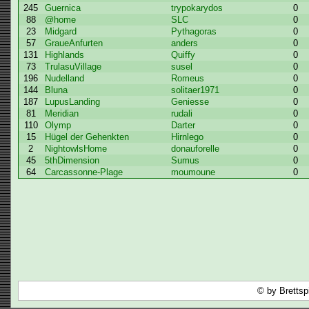
245
Guernica
trypokarydos
0
88
@home
SLC
0
23
Midgard
Pythagoras
0
57
GraueAnfurten
anders
0
131
Highlands
Quiffy
0
73
TrulasuVillage
susel
0
196
Nudelland
Romeus
0
144
Bluna
solitaer1971
0
187
LupusLanding
Geniesse
0
81
Meridian
rudali
0
110
Olymp
Darter
0
15
Hügel der Gehenkten
Hirnlego
0
2
NightowlsHome
donauforelle
0
45
5thDimension
Sumus
0
64
Carcassonne-Plage
moumoune
0
© by Brettsp