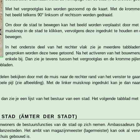
Met het vergrootglas kan worden gezoomd op de kaart. Met de kromme 
het beeld telkens 90° linksom of rechtsom worden gedraaid.
Om door de stad te bewegen kan het beeld worden verplaatst door met 
muisknop in de stad te klikken, vervolgens deze ingedrukt te houden en
bewegen.
In het onderste deel van het rechter vlak zie je meerdere tabblade
gesproken worden deze twee getoond. Na het activeren van het bouwmen
enkele bij. Dan zie je tevens tussen het vergrootglas en de kromme pijl
bbladen.
n delen bekijken door met de muis naar de rechter rand van het venster te gaa
ele pijl (zie afbeelding). Met de linker muisknop ingedrukt kan je dan naa
 dan zie je een lijst van het bestuur van een stad. Het volgende tabblad me
 STAD (ÄMTER DER STADT)
 inwoners de bestuursfuncties van de stad op zich nemen. Ambassadeurs (bo
 Hanzesteden. Het ambt van magazijnmeester (lagermeister) kan ook al verv
khuis gebouwd is.