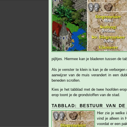
pijltjes. Hiermee kan je bladeren tussen de ta
Als je venster te klein is kan je de verborge
aanwijzer van de muis verandert in een dubb
beneden scrollen.
Kies je het tabblad met de twee hoofden erop
erop toont je de grondstoffen van de stad.
TABBLAD: BESTUUR VAN DE
Hier zie je welke
vind je alleen in
voordat er een pa