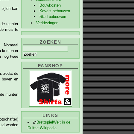
Bouwkosten
pijlen kan
Kavels bebouwen
Stad bebouwen
Verkiezingen
de rechter
 de muis te
ZOEKEN
n. Normaal
u komen er
en nog twee
FANSHOP
n, zodat de
r boven en
t de munten
LINKS
tschafter)
BrettspielWelt in de
uld worden
Duitse Wikipedia