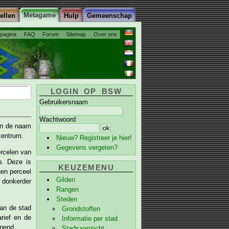
Metagame
ellen
Hulp
Gemeenschap
tpagina
FAQ
Forum
Sitemap
Over ons
LOGIN OP BSW
Gebruikersnaam
Wachtwoord
nin de naam
centrum.
Nieuw? Registreer je hier!
Gegevens vergeten?
ercelen van
u. Deze is
KEUZEMENU
gen perceel
Gilden
 donkerder
Rangen
Steden
an de stad
Grondstoffen
rief en de
Informatie per stad
pend.
Stadsaanzicht