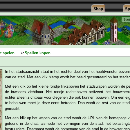
Shop
Sp
Star
ct spelen
Spellen kopen
In het stadsaanzicht staat in het rechter deel van het hoofdvenster bove
van de stad. Met een klik hierop wordt het beeld gecentreerd op het stads
Met een klik op het kleine rondje linksboven het stadswapen worden de p
de inwoners zichtbaar. Het rondje rechtsboven activeert het bouwmen
echter alleen zichtbaar voor diegenen die ook kunnen bouwen. Om een ei
te bebouwen moet je deze eerst betreden. Dan wordt de rest van de stad
gemaakt.
Met een klik op het wapen van de stad wordt de URL van de homepage v
getoond in de chat, alsmede het vermogen van de stad, het belastingta
bestuurders. Daarnaast wordt de homepage van de stad in de browser geo