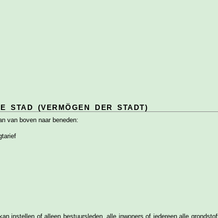
E STAD (VERMÖGEN DER STADT)
aan van boven naar beneden:
gtarief
n instellen of alleen bestuursleden, alle inwoners of iedereen alle grondsto