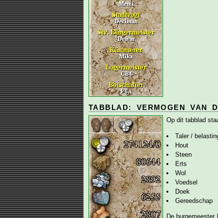
TABBLAD: VERMOGEN VAN D
Op dit tabblad st
Taler / belastin
Hout
Steen
Erts
Wol
Voedsel
Doek
Gereedschap
De burgemeester ka