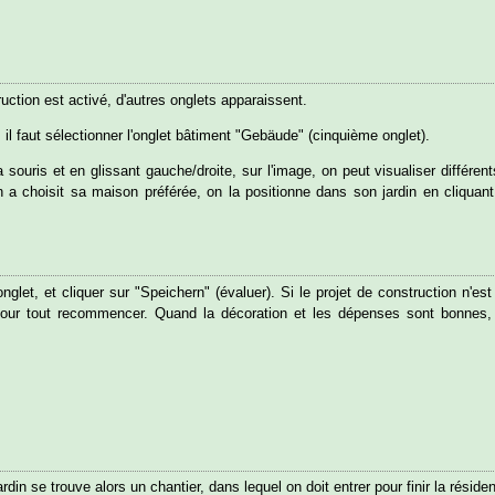
ction est activé, d'autres onglets apparaissent.
il faut sélectionner l'onglet bâtiment "Gebäude" (cinquième onglet).
 souris et en glissant gauche/droite, sur l'image, on peut visualiser différen
n a choisit sa maison préférée, on la positionne dans son jardin en cliquant 
onglet, et cliquer sur "Speichern" (évaluer). Si le projet de construction n'es
pour tout recommencer. Quand la décoration et les dépenses sont bonnes, 
rdin se trouve alors un chantier, dans lequel on doit entrer pour finir la réside