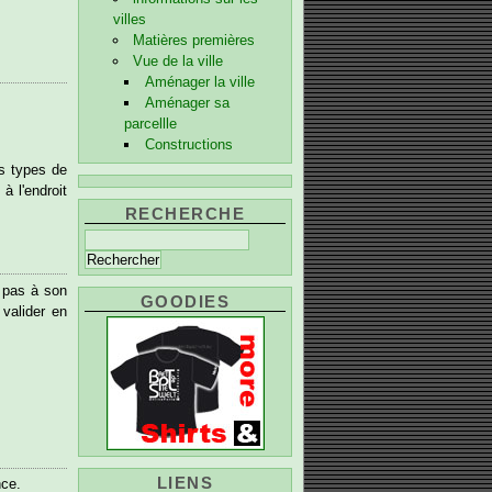
villes
Matières premières
Vue de la ville
Aménager la ville
Aménager sa
parcellle
Constructions
ts types de
à l'endroit
RECHERCHE
t pas à son
GOODIES
valider en
LIENS
nce.