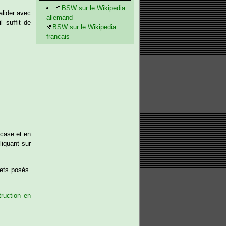
BSW sur le Wikipedia
alider avec
allemand
l suffit de
BSW sur le Wikipedia
francais
 case et en
liquant sur
jets posés.
truction en