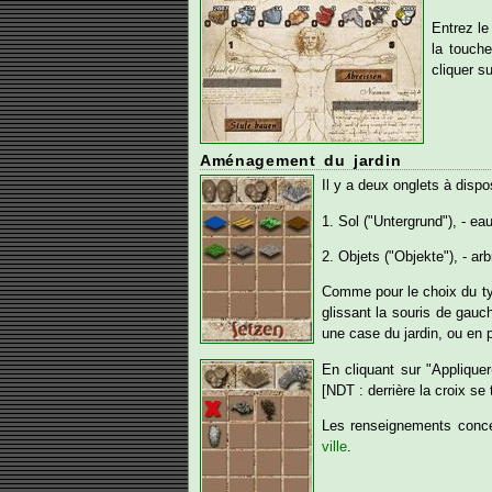
Entrez le
la touche
cliquer s
Aménagement du jardin
Il y a deux onglets à dispos
1. Sol ("Untergrund"), - ea
2. Objets ("Objekte"), - arb
Comme pour le choix du typ
glissant la souris de gauch
une case du jardin, ou en p
En cliquant sur "Applique
[NDT : derrière la croix se
Les renseignements conce
ville
.