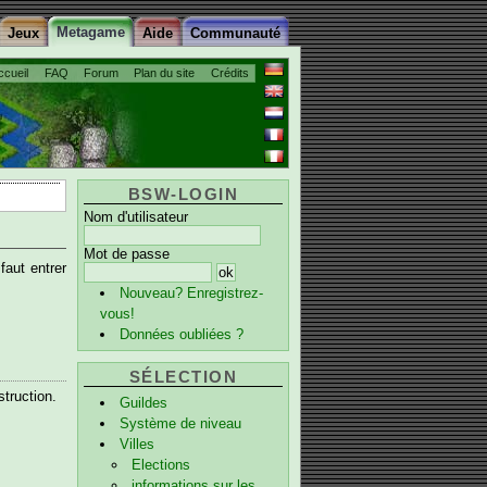
Metagame
Jeux
Aide
Communauté
ccueil
FAQ
Forum
Plan du site
Crédits
BSW-LOGIN
Nom d'utilisateur
Mot de passe
faut entrer
Nouveau? Enregistrez-
vous!
Données oubliées ?
SÉLECTION
struction.
Guildes
Système de niveau
Villes
Elections
informations sur les