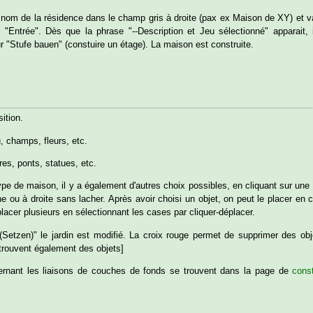
 nom de la résidence dans le champ gris à droite (pax ex Maison de XY) et v
 "Entrée". Dès que la phrase "--Description et Jeu sélectionné" apparait, i
ur "Stufe bauen" (constuire un étage). La maison est construite.
ition.
u, champs, fleurs, etc.
res, ponts, statues, etc.
e de maison, il y a également d'autres choix possibles, en cliquant sur une
e ou à droite sans lacher. Après avoir choisi un objet, on peut le placer en c
lacer plusieurs en sélectionnant les cases par cliquer-déplacer.
r(Setzen)" le jardin est modifié. La croix rouge permet de supprimer des ob
 trouvent également des objets]
rnant les liaisons de couches de fonds se trouvent dans la page de
cons