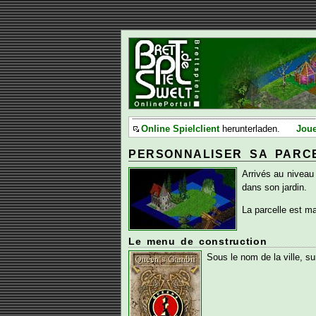
Online Spielclient
herunterladen.
Jou
PERSONNALISER SA PARC
Arrivés au niveau 
dans son jardin.
La parcelle est ma
Le menu de construction
Sous le nom de la ville, su