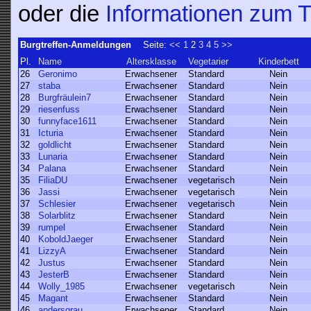
oder die
Informationen zum T
Burgtreffen-Anmeldungen
Seite:
<<
1
2
3
4
5
>>
Pl.
Name
Altersklasse
Vegetarier
Kinderbett
26
Geronimo
Erwachsener
Standard
Nein
27
staba
Erwachsener
Standard
Nein
28
Burgfräulein7
Erwachsener
Standard
Nein
29
riesenfuss
Erwachsener
Standard
Nein
30
funnyface1611
Erwachsener
Standard
Nein
31
Icturia
Erwachsener
Standard
Nein
32
goldlicht
Erwachsener
Standard
Nein
33
Lunaria
Erwachsener
Standard
Nein
34
Palana
Erwachsener
Standard
Nein
35
FiliaDU
Erwachsener
vegetarisch
Nein
36
Jassi
Erwachsener
vegetarisch
Nein
37
Schlesier
Erwachsener
vegetarisch
Nein
38
Solarblitz
Erwachsener
Standard
Nein
39
rumpel
Erwachsener
Standard
Nein
40
KoboldJaeger
Erwachsener
Standard
Nein
41
LizzyA
Erwachsener
Standard
Nein
42
Justus
Erwachsener
Standard
Nein
43
JesterB
Erwachsener
Standard
Nein
44
Wolly_1985
Erwachsener
vegetarisch
Nein
45
Magant
Erwachsener
Standard
Nein
46
andersgrau
Erwachsener
Standard
Nein