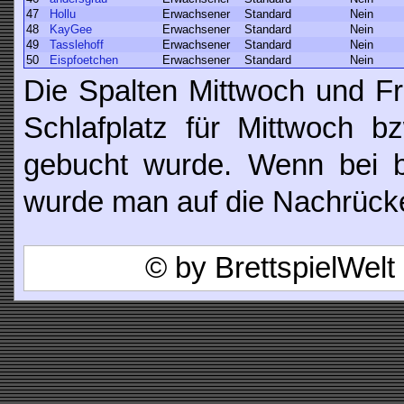
47
Hollu
Erwachsener
Standard
Nein
48
KayGee
Erwachsener
Standard
Nein
49
Tasslehoff
Erwachsener
Standard
Nein
50
Eispfoetchen
Erwachsener
Standard
Nein
Die Spalten Mittwoch und Fr
Schlafplatz für Mittwoch b
gebucht wurde. Wenn bei be
wurde man auf die Nachrücker
© by BrettspielWel