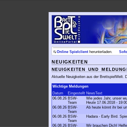
Online Spielclient
herunterladen.
Sofo
NEUIGKEITEN
NEUIGKEITEN UND MELDUNG
Aktuelle Neuigkeiten aus der BrettspielWelt.
Wichtige Meldungen
Datum
Eingestellt
NewsText
06.08.26
BSW-
Wie jedes Jahr, unser w
Team
Heute 17.06.2018 - 19:0
06.08.26
BSW-
Ab heute könnt ihr bei 
Team
06.08.26
BSW-
Hadara - Early Bird. Spi
Team
06.08.26
BSW-
Wir brauchen Dich! Helfe