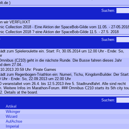
lt.de )
Suchen:
elen wir VERFLIXXT
 Collection 2018 - Eine Aktion der SpaceBob-Gilde vom 11.05. - 27-05.201
 Collection 2018 ? eine Aktion der SpaceBob-Gilde 11.5. - 27.5. 2018
>
Suchen:
t zum Spieleroulette ein. Start: Fr, 30.05.2014 um 12.00 Uhr - Ende: So,
hr
Omnibus (C210) geht in die nächste Runde. Die Busse fahren dieses Jahr
d dem 27.04..
0.10.2013 20:59 Uhr: Pirate Games
dt zum Regenbogen-Triathlon ein: Numeri, Tichu, KingdomBuilder. Der Start
0 Uhr - Ende: So, 22.09.2013 um 22.00 Uhr
veranstaltet vom 26.4. bis 12.5.2013 ihre 5. Stadtrundfahrt. Alle sind recht
n. Weitere Infos im Marathon-Forum. ### Omnibus C210 starts its 5th city tou
2. Details at the board.
Suchen:
Artikel
Wikinger
Wizard
AufAchse
Imperial