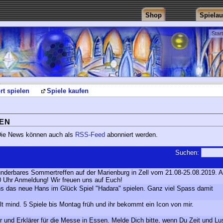
Shop
Spiela
Star
rt spielen
Spiele kaufen
EN
 Die News können auch als
RSS-Feed
abonniert werden.
Suchen:
underbares Sommertreffen auf der Marienburg in Zell vom 21.08-25.08.2019. 
0 Uhr Anmeldung! Wir freuen uns auf Euch!
uns das neue Hans im Glück Spiel "Hadara" spielen. Ganz viel Spass damit
elt mind. 5 Spiele bis Montag früh und ihr bekommt ein Icon von mir.
r und Erklärer für die Messe in Essen. Melde Dich bitte, wenn Du Zeit und Lu