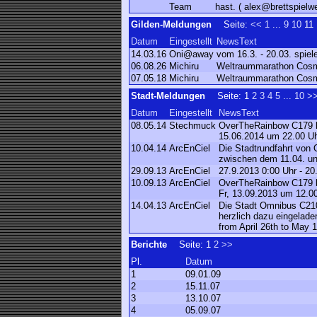
Team
hast. ( alex@brettspielwe
Gilden-Meldungen
Seite:
<<
1
...
9
10
11
Datum
Eingestellt
NewsText
14.03.16
Oni@away
vom 16.3. - 20.03. spi
06.08.26
Michiru
Weltraummarathon Cosmic
07.05.18
Michiru
Weltraummarathon Cosmic
Stadt-Meldungen
Seite:
1
2
3
4
5
...
10
>
Datum
Eingestellt
NewsText
08.05.14
Stechmuck
OverTheRainbow C179 läd
15.06.2014 um 22.00 U
10.04.14
ArcEnCiel
Die Stadtrundfahrt von 
zwischen dem 11.04. un
29.09.13
ArcEnCiel
27.9.2013 0:00 Uhr - 2
10.09.13
ArcEnCiel
OverTheRainbow C179 lä
Fr, 13.09.2013 um 12.0
14.04.13
ArcEnCiel
Die Stadt Omnibus C210 
herzlich dazu eingelade
from April 26th to May 1
Berichte
Seite:
1
2
>>
Pl.
Datum
1
09.01.09
2
15.11.07
3
13.10.07
4
05.09.07