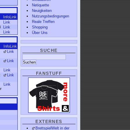
Netiquette
Neuigkeiten
Nutzungsbedingungen
InfoLink
Reale Treffen
Link
8
Link
Shopping
Link
Über Uns
InfoLink
SUCHE
Link
Link
Link
FANSTUFF
:
Link
Link
r
EXTERNES
BrettspielWelt in der