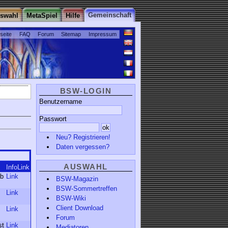
Gemeinschaft
uswahl
MetaSpiel
Hilfe
tseite
FAQ
Forum
Sitemap
Impressum
BSW-LOGIN
Benutzername
Passwort
Neu? Registrieren!
Daten vergessen?
AUSWAHL
InfoLink
Ab
Link
BSW-Magazin
BSW-Sommertreffen
Link
BSW-Wiki
Client Download
Link
Forum
st
Link
Mediatoren