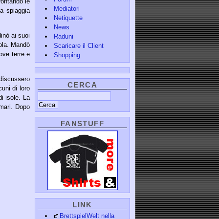
rontando le
Mediatori
la spiaggia
Netiquette
News
inò ai suoi
Raduni
sola. Mandò
Scaricare il Client
ove terre e
Shopping
 discussero
CERCA
uni di loro
i isole. La
 mari. Dopo
FANSTUFF
LINK
BrettspielWelt nella