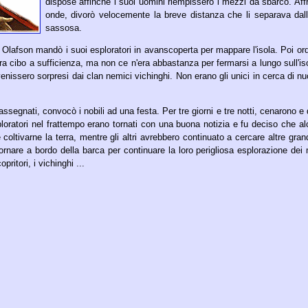
dispose affinchè i suoi uomini riempissero i mezzi da sbarco. Aff
onde, divorò velocemente la breve distanza che li separava dal
sassosa.
 Olafson mandò i suoi esploratori in avanscoperta per mappare l'isola. Poi ord
ora cibo a sufficienza, ma non ce n'era abbastanza per fermarsi a lungo sull'i
 venissero sorpresi dai clan nemici vichinghi. Non erano gli unici in cerca di nu
assegnati, convocò i nobili ad una festa. Per tre giorni e tre notti, cenarono e
loratori nel frattempo erano tornati con una buona notizia e fu deciso che alc
 coltivarne la terra, mentre gli altri avrebbero continuato a cercare altre grand
 tornare a bordo della barca per continuare la loro perigliosa esplorazione dei
pritori, i vichinghi ...