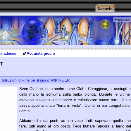
Negozio
Homepage
a adesso
Acquista giochi
LT
Istruzioni on-line per il gioco WIKINGER
Sven Olafson, noto anche come Olaf il Coraggioso, si asciugò c
della mano la schiuma sulla barba bionda. Durante le ultime
avevano navigato per scoprire e colonizzare nuove terre. Il su
aveva appena urlato "terra in vista". Quindi si era congratulato
uomini.
Abbaiò ordini dal ponte ad alta voce. Tutti sapevano quello ch
fare, tutti erano al loro posto. Fece buttare l'ancora al largo de