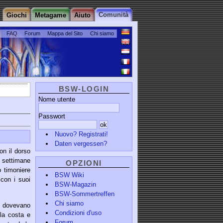
Comunità
Giochi
Metagame
Aiuto
FAQ
Forum
Mappa del Sito
Chi siamo
BSW-LOGIN
Nome utente
Passwort
Nuovo? Registrati!
Daten vergessen?
on il dorso
 settimane
OPZIONI
o timoniere
BSW Wiki
 con i suoi
BSW-Magazin
BSW-Sommertreffen
Chi siamo
e dovevano
Condizioni d'uso
lla costa e
Forum