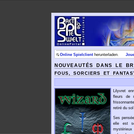
Online Spielclient
herunterladen.
Jou
NOUVEAUTÉS DANS LE BR
FOUS, SORCIERS ET FANTAS
Lilyvret e
fleurs de
frissonnant
retiré du so
Ses pensée
elle est 
mystérieux 