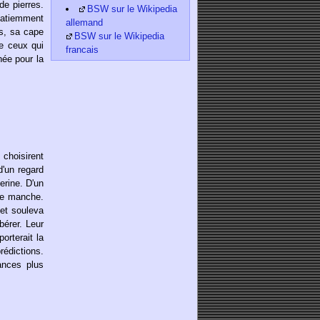
de pierres.
BSW sur le Wikipedia
mpatiemment
allemand
es, sa cape
BSW sur le Wikipedia
de ceux qui
francais
née pour la
 choisirent
d'un regard
erine. D'un
tte manche.
 et souleva
bérer. Leur
orterait la
rédictions.
ances plus