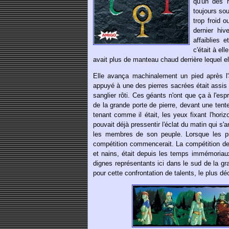
qu'un des r
toujours sou
trop froid o
dernier hiv
affaiblies 
c'était à ell
avait plus de manteau chaud derrière lequel el
Elle avança machinalement un pied après l'a
appuyé à une des pierres sacrées était assis
sanglier rôti. Ces géants n'ont que ça à l'e
de la grande porte de pierre, devant une tente
tenant comme il était, les yeux fixant l'hori
pouvait déjà pressentir l'éclat du matin qui s'a
les membres de son peuple. Lorsque les pre
compétition commencerait. La compétition de
et nains, était depuis les temps immémoria
dignes représentants ici dans le sud de la gran
pour cette confrontation de talents, le plus dé