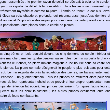
ns rassemblés : le premier rayon de soleil se décidait à éclairer le cercle 
arynx, qui signalait le début de la compétition. Tous les yeux se tournèrent i
t extrêmement mystérieux comme toujours - Lemrin se tenait, le cor aux lèvr
e et éleva sa voix chaude et profonde, qui résonna aussi jusqu'aux derniers 
il annuel et l'explication des règles pour tous ceux qui participaient cette an
s participants leurs places dans le cercle de pierres.
es cinq trônes en bois sculpté devant les cinq dolmens du cercle intérieur et
ière manche parmi les quatre peuples rassemblés. Lemrin surveilla le choix 
avaient fait leur choix, sa pierre runique magique d'une bourse sous sa vaste pèl
 de pierres. La pierre centrale désignerait le peuple le plus puissant pour ce
 sol. Lemrin regarda de près la répartition des pierres, se baissa lentement
r Windsor" - un guerrier humain. Tous les princes se retirèrent alors pour déli
forces de leur représentant choisi et de prévoir si leur propre représentant remp
mps de réflexion fut écoulé, les princes déclarèrent l'un après l'autre leurs p
uèrent tous les deux la victoire ; les autres princes évaluèrent leurs ch
ctoire de leurs combattants.