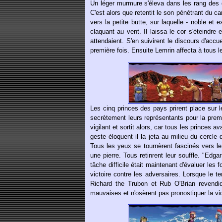
Un léger murmure s'éleva dans les rang des ge
C'est alors que retentit le son pénétrant du c
vers la petite butte, sur laquelle - noble e
claquant au vent. Il laissa le cor s'éteindr
attendaient. S'en suivirent le discours d'accue
première fois. Ensuite Lemrin affecta à tous le
Les cinq princes des pays prirent place sur l
secrètement leurs représentants pour la prem
vigilant et sortit alors, car tous les princes 
geste éloquent il la jeta au milieu du cercle
Tous les yeux se tournèrent fascinés vers le
une pierre. Tous retinrent leur souffle. "Edga
tâche difficile était maintenant d'évaluer les 
victoire contre les adversaires. Lorsque le te
Richard the Trubon et Rub O'Brian revendiq
mauvaises et n'osèrent pas pronostiquer la vi