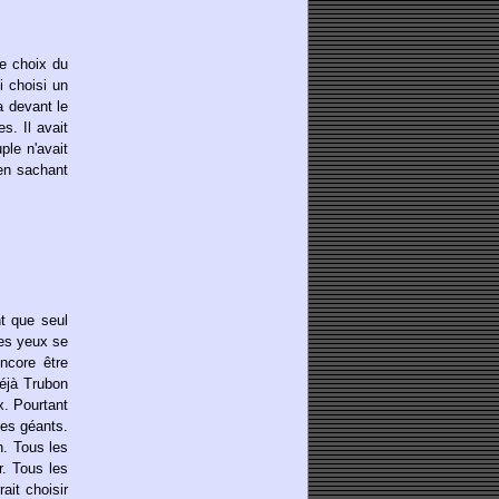
le choix du
i choisi un
a devant le
s. Il avait
ple n'avait
 en sachant
t que seul
les yeux se
ncore être
déjà Trubon
x. Pourtant
des géants.
n. Tous les
r. Tous les
ait choisir