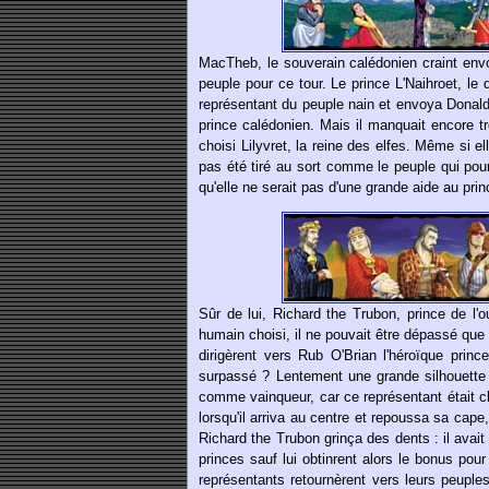
MacTheb, le souverain calédonien craint envo
peuple pour ce tour. Le prince L'Naihroet, le
représentant du peuple nain et envoya Donald
prince calédonien. Mais il manquait encore tr
choisi Lilyvret, la reine des elfes. Même si el
pas été tiré au sort comme le peuple qui pourr
qu'elle ne serait pas d'une grande aide au pri
Sûr de lui, Richard the Trubon, prince de l
humain choisi, il ne pouvait être dépassé que 
dirigèrent vers Rub O'Brian l'héroïque prin
surpassé ? Lentement une grande silhouette 
comme vainqueur, car ce représentant était c
lorsqu'il arriva au centre et repoussa sa cape
Richard the Trubon grinça des dents : il avai
princes sauf lui obtinrent alors le bonus pou
représentants retournèrent vers leurs peupl