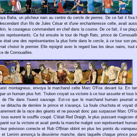
ya Baha, un pêcheur nain au centre du cercle de pierres. De ce fait il fixa 
 descendant d'un fils de Jules César et d'une enchanteresse celte, avait auss
kin, le courageux commandant en chef dans la course. De ce fait, il se plaç
ois représentants. Ce fut ensuite le tour de Hugh Rats, prince de Cornouaille
le était une des représentantes la plus forte dans le cercle, à ce tour son peu
ait choisir le premier. Elle rejoignit avec le regard bas les deux nains, tout
nce de Cornouailles.
'ouest montagneux, envoya le marchand celte Marc O'Fox devant lui. En tan
par un humain plus fort. Trubon croyait sa victoire à ce tour assurée et tous 
ce de l'île dans l'ouest sauvage. Est-ce que le marchand humain pourrait e
se détacha de derrière le prince et s'avança. La foule chuchota et voyait 
lairement de la race des géants et ne pouvait donc pas surpasser Marc O'Fo
, tous eurent le souffle coupé. C'était Red Draigh, le plus puissant magicien 
t parié sur la victoire et avait perdu la manche malgré son représentant humai
r leur prévision correcte et Rub O'Brian obtint en plus les points du vainqueu
es et Lemrin annonça la deuxième manche, dans laquelle chaque prince pourr