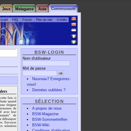
Communauté
Jeux
Metagame
Aide
ccueil
FAQ
Forum
Plan du site
Crédits
BSW-LOGIN
Nom d'utilisateur
Mot de passe
Nouveau? Enregistrez-
vous!
Données oubliées ?
lers
cette fois ci
SÉLECTION
uhaite quand
é une énigme
A propos de nous
personnes de
tif avec leur
BSW-Magazine
atisés" de
 de débusquer
BSW-Sommertreffen
ère. Envoyez
BSW-Wiki
rs solutions
Conditions d'utilisation