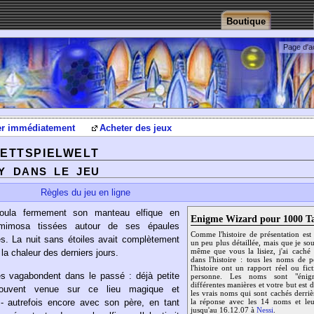
Boutique
Page d'a
er immédiatement
Acheter des jeux
ETTSPIELWELT
Y DANS LE JEU
Règles du jeu en ligne
nroula fermement son manteau elfique en
Enigme Wizard pour 1000 Ta
 mimosa tissées autour de ses épaules
Comme l'histoire de présentation est 
es. La nuit sans étoiles avait complètement
un peu plus détaillée, mais que je so
même que vous la lisiez, j'ai cach
l la chaleur des derniers jours.
dans l'histoire : tous les noms de 
l'histoire ont un rapport réel ou fic
s vagabondent dans le passé : déjà petite
personne. Les noms sont "énigm
différentes manières et votre but est
souvent venue sur ce lieu magique et
les vrais noms qui sont cachés derri
- autrefois encore avec son père, en tant
la réponse avec les 14 noms et leu
jusqu'au 16.12.07 à
Nessi
.