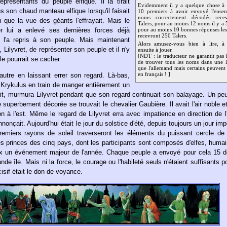
eprésentants du peuple elfique. Il la tirait
Evidemment il y a quelque chose à 
s son chaud manteau elfique lorsqu'il faisait
10 premiers à avoir envoyé l'ense
noms correctement décodés rece
u que la vue des géants l'effrayait. Mais le
Talers, pour au moins 12 noms il y a 
er lui a enlevé ses dernières forces déjà
pour au moins 10 bonnes réponses les 
recevront 250 Talers.
et l'a repris à son peuple. Mais maintenant
Alors amusez-vous bien à lire, à
e, Lilyvret, de représenter son peuple et il n'y
ensuite à jouer.
[NDT : le traducteur ne garantit pas l
le pourrait se cacher.
de trouver tous les noms dans une 
que l'allemand mais certains peuvent 
utre en laissant errer son regard. Là-bas,
en français ! ]
 Krykulus en train de manger entièrement un
sprit, murmura Lilyvret pendant que son regard continuait son balayage. Un p
 superbement décorée se trouvait le chevalier Gaubière. Il avait l'air noble et
zon à l'est. Même le regard de Lilyvret erra avec impatience en direction de l
nnonçait. Aujourd'hui était le jour du solstice d'été, depuis toujours un jour im
miers rayons de soleil traverseront les éléments du puissant cercle de p
s princes des cinq pays, dont les participants sont composés d'elfes, huma
ux un événement majeur de l'année. Chaque peuple a envoyé pour cela 15 d
de île. Mais ni la force, le courage ou l'habileté seuls n'étaient suffisants p
cisif était le don de voyance.