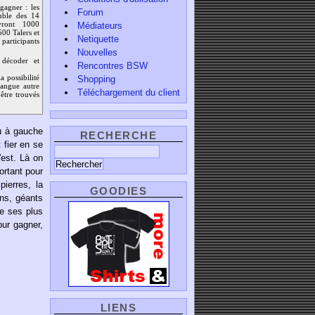
gagner : les
Forum
mble des 14
Médiateurs
vront 1000
500 Talers et
Netiquette
participants
Nouvelles
 décoder et
Rencontres BSW
Shopping
a possibilité
langue autre
Téléchargement du client
être trouvés
eu à gauche
RECHERCHE
 fier en se
'est. Là on
portant pour
ierres, la
GOODIES
ins, géants
e ses plus
our gagner,
LIENS