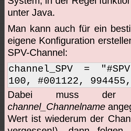
System, in der Regel funktion
unter Java.
Man kann auch für ein best
eigene Konfiguration erstelle
SPV-Channel:
channel_SPV = "#SP
100, #001122, 994455
Dabei muss der C
channel_Channelname
angeg
Wert ist wiederum der Chan
vergessen!), dann folgen