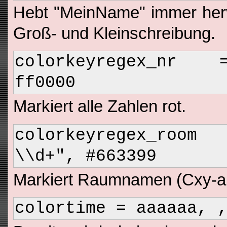
Hebt "MeinName" immer herv
Groß- und Kleinschreibung.
colorkeyregex_nr 
ff0000
Markiert alle Zahlen rot.
colorkeyregex_roo
\\d+", #663399
Markiert Raumnamen (Cxy-ab)
colortime = aaaaaa, 