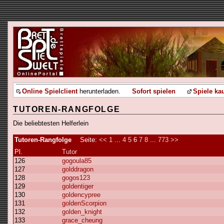
Online Spielclient
herunterladen.
Sofort spielen
Spiele ka
TUTOREN-RANGFOLGE
Die beliebtesten Helferlein
Tutoren-Rangfolge
Seite:
<<
1
...
4
5
6
7
8
...
773
>>
Pl.
Tutor
126
gogoula85
127
golddragon
128
gogos123
129
goldentiger
130
goldencypree
131
goldenScorpion
132
golden_knight
133
grace_cheung