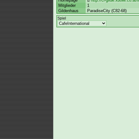
Homepage
http://ci-gilde.xbowl.co.at
Mitglieder
1
Gildenhaus
ParadiseCity (C82-68)
Spiel