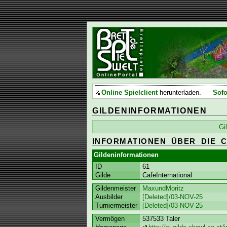
Online Spielclient
herunterladen.
Sofo
GILDENINFORMATIONEN
Gi
INFORMATIONEN ÜBER DIE C
Gildeninformationen
ID
61
Gilde
CafeInternational
Gildenmeister
MaxundMoritz
Ausbilder
[Deleted]/03-NOV-25
Turniermeister
[Deleted]/03-NOV-25
Vermögen
537533 Taler