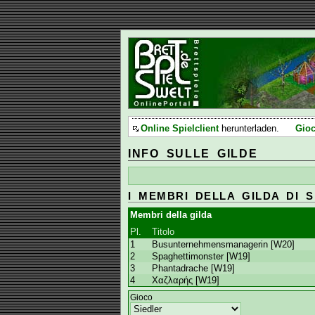
Online Spielclient
herunterladen.
Gioc
INFO SULLE GILDE
I MEMBRI DELLA GILDA DI S
Membri della gilda
Pl.
Titolo
1
Busunternehmensmanagerin [W20]
2
Spaghettimonster [W19]
3
Phantadrache [W19]
4
Χαζλαρής [W19]
Gioco