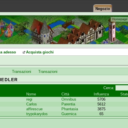
Negozio
Homepage
a adesso
Acquista giochi
Transazioni
Transazioni
IEDLER
Cerca:
Nome
Città
Influenza
Stat
regi
Omnibus
5706
Carlos
Parentia
5612
affirescue
Phantasia
3875
trypokarydos
Guernica
65