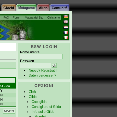
Metagame
Giochi
Aiuto
Comunità
FAQ
Forum
Mappa del Sito
Chi siamo
BSW-LOGIN
Nome utente
Passwort
Nuovo? Registrati!
Daten vergessen?
OPZIONI
o-Gilda
Y
Città
N
Gilde
N
Capogilda
N
Consigliere di Gilda
Info sulle Gilde
Membri