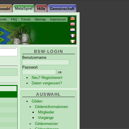
MetaSpiel
uswahl
Hilfe
Gemeinschaft
tseite
FAQ
Forum
Sitemap
Impressum
BSW-LOGIN
Benutzername
Passwort
Neu? Registrieren!
Daten vergessen?
AUSWAHL
Gilden
Gildeninformationen
Mitglieder
Vorgänge
Gildenmeister