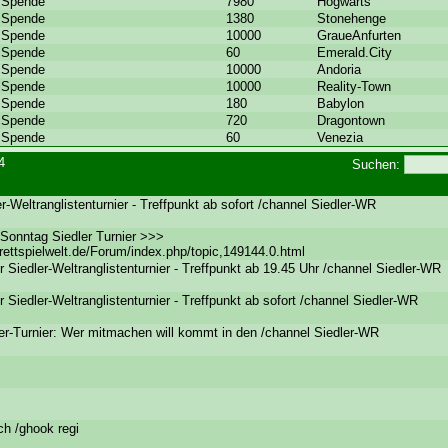
Spende
7980
Hogwarts
Spende
1380
Stonehenge
Spende
10000
GraueAnfurten
Spende
60
Emerald.City
Spende
10000
Andoria
Spende
10000
Reality-Town
Spende
180
Babylon
Spende
720
Dragontown
Spende
60
Venezia
24
Suchen:
r-Weltranglistenturnier - Treffpunkt ab sofort /channel Siedler-WR
Sonntag Siedler Turnier >>>
rettspielwelt.de/Forum/index.php/topic,149144.0.html
 Siedler-Weltranglistenturnier - Treffpunkt ab 19.45 Uhr /channel Siedler-WR
 Siedler-Weltranglistenturnier - Treffpunkt ab sofort /channel Siedler-WR
ler-Turnier: Wer mitmachen will kommt in den /channel Siedler-WR
ch /ghook regi