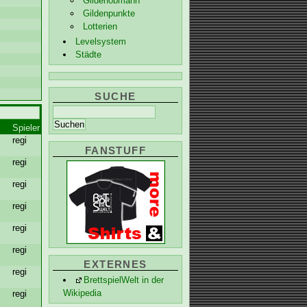
Gildenobmann
Gildenpunkte
Lotterien
Levelsystem
Städte
SUCHE
Spieler
regi
FANSTUFF
regi
regi
regi
regi
regi
EXTERNES
regi
BrettspielWelt in der
Wikipedia
regi