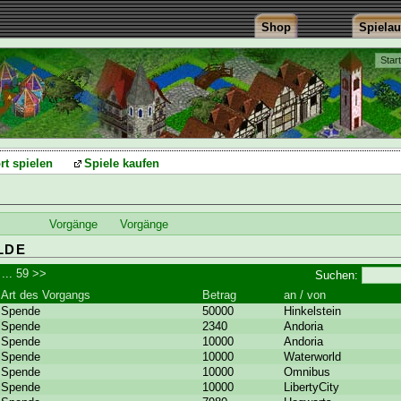
Shop
Spiela
Star
rt spielen
Spiele kaufen
Vorgänge
Vorgänge
LDE
...
59
>>
Suchen:
Art des Vorgangs
Betrag
an / von
Spende
50000
Hinkelstein
Spende
2340
Andoria
Spende
10000
Andoria
Spende
10000
Waterworld
Spende
10000
Omnibus
Spende
10000
LibertyCity