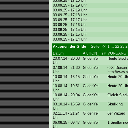
03.09.25 - 17:20 Uhr
03.09.25 - 17:19 Uhr
03.09.25 - 17:19 Uhr
03.09.25 - 17:18 Uhr
03.09.25 - 17:17 Uhr
03.09.25 - 17:16 Uhr
03.09.25 - 17:15 Uhr
03.09.25 - 17:15 Uhr
03.09.25 - 17:14 Uhr
Aktionen der Gilde
Seite:
<<
1
...
22
23
Datum
AKTION_TYP
VORGANG
20.07.14 - 20:08
GildenYell
Heute Siedle
Uhr
07.08.14 - 21:30
GildenYell
<<< Diesen 
Uhr
http://www.b
10.08.14 - 16:15
GildenYell
Heute 20 Uhr
Uhr
10.08.14 - 19:51
GildenYell
Heute 20 Uhr
Uhr
10.08.14 - 20:04
GildenYell
Gleich Sied
Uhr
03.10.14 - 15:59
GildenYell
Skullking
Uhr
02.11.14 - 21:24
GildenYell
6er Wizard
Uhr
06.08.15 - 09:47
GildenYell
1 Siedler no
Uhr