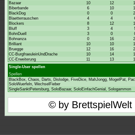
Bazaar
10
12
Biberbande
6
10
BlackDog
0
0
Blaetterrauschen
4
4
Blockers
8
12
Bluff
3
4
BohnDuell
3
0
Bohnanza
0
16
Brilliant
10
10
Bruegge
12
16
CC-BurgfraeuleinUndDrache
10
14
CC-Erweiterung
11
13
Single-User spellen
Spellen
BlackBox, Chaos, Darts, Dislodge, FiveDice, MahJongg, MogelPat, PacMa
SoloWuerfeln, WechselFieber
SingleSanktPetersburg, SoloBazaar, SoloEinfachGenial, Sologammon
© by BrettspielWel