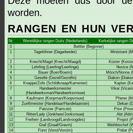
Deze moeten dus door de g
worden.
RANGEN EN HUN VER
Nr.
Wereldlijke rangen Duits (Nederlands)
Kerkelijke rangen D
0
Bettler (Beginner)
1
Tagelöhner (Dagarbeider)
Ministrant (M
2
Knecht/Magd (Knecht/Maagd)
Küster (Koste
3
Lehrling (Leerling/Leerlinge)
Novice (N
4
Bauer (Boer/Boerin)
Mönch/Nonne (
5
Geselle (Gezel/Gezellin)
Diakon (Diake
6
Knappe/Zofe (Schildknaap/Kamenier)
Kaplan (Ka
7
Handwerksmeister
Vikar (Vicari
(Handwerksman/Handwerksvrouw)
8
Kaufmann (Koopman/Koopvrouw)
Pfarrer (M
9
Zunftmeister (Handelaar/Handelaarster)
Dekan (D
10
Patrizier (Patriciër)
Prior (Prior
11
Ritter/Lady (Jonkheer/Jonkvrouw)
Abt (Abt/
12
Freiherr (Landvoogd/Landvoogdes)
Propst (P
13
Graf (Graaf/Gravin)
Weihbischof (W
14
Fürst (Vorst/Vorstin)
Prälat (P