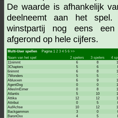
De waarde is afhankelijk va
deelneemt aan het spel. 
winstpartij nog eens e
afgerond op hele cijfers.
Multi-User spellen
Pagina
1
2
3
4
5
6
>>
Naam van het spel
2 spelers
3 spelers
4 sp
11nimmt
6
8
3Chapters
5
6
6nimmt
6
8
7Wonders
5
5
Abluxxen
6
9
AgentDog
0
0
AllesImEimer
0
8
Atlantis
5
10
Attika
12
12
Attribut
0
5
AufAchse
10
12
Backgammon
3
0
BaronOxx
4
5