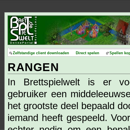
Zelfstandige client downloaden
Direct spelen
Spellen ko
RANGEN
In Brettspielwelt is er vo
gebruiker een middeleeuwse
het grootste deel bepaald do
iemand heeft gespeeld. Voo
echter nodig om een bepald