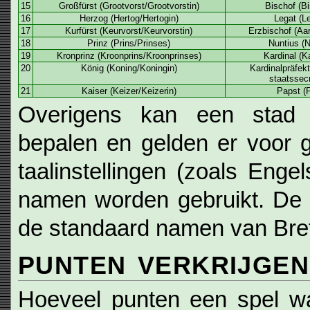
15
Großfürst (Grootvorst/Grootvorstin)
Bischof (B
16
Herzog (Hertog/Hertogin)
Legat (L
17
Kurfürst (Keurvorst/Keurvorstin)
Erzbischof (Aa
18
Prinz (Prins/Prinses)
Nuntius (N
19
Kronprinz (Kroonprins/Kroonprinses)
Kardinal (K
20
König (Koning/Koningin)
Kardinalpräfekt
staatssecr
21
Kaiser (Keizer/Keizerin)
Papst (
Overigens kan een stad
bepalen en gelden er voor 
taalinstellingen (zoals Enge
namen worden gebruikt. De l
de standaard namen van Brett
PUNTEN VERKRIJGEN
Hoeveel punten een spel waa