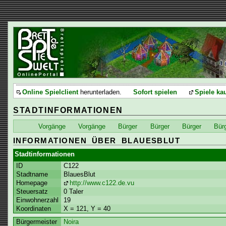
Online Spielclient
herunterladen.
Sofort spielen
Spiele ka
STADTINFORMATIONEN
Vorgänge
Vorgänge
Bürger
Bürger
Bürger
Bür
INFORMATIONEN ÜBER BLAUESBLUT
Stadtinformationen
ID
C122
Stadtname
BlauesBlut
Homepage
http://www.c122.de.vu
Steuersatz
0 Taler
Einwohnerzahl
19
Koordinaten
X = 121, Y = 40
Bürgermeister
Noira