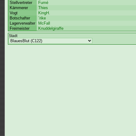
Stellvertreter
Fumé
Kämmerer
Thies
Vogt
KingH.
Botschafter
`rike
Lagerverwalter
McFall
Freimeister
Knuddelgiraffe
Stadt