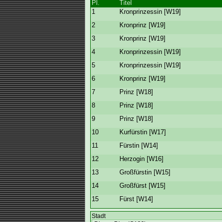
Pl.
Titel
1
Kronprinzessin [W19]
2
Kronprinz [W19]
3
Kronprinz [W19]
4
Kronprinzessin [W19]
5
Kronprinzessin [W19]
6
Kronprinz [W19]
7
Prinz [W18]
8
Prinz [W18]
9
Prinz [W18]
10
Kurfürstin [W17]
11
Fürstin [W14]
12
Herzogin [W16]
13
Großfürstin [W15]
14
Großfürst [W15]
15
Fürst [W14]
Stadt