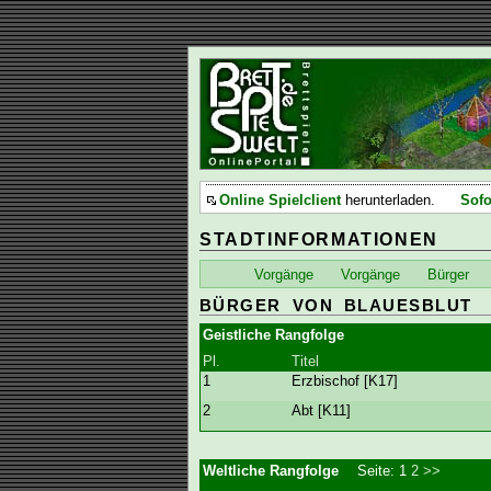
Online Spielclient
herunterladen.
Sofo
STADTINFORMATIONEN
Vorgänge
Vorgänge
Bürger
BÜRGER VON BLAUESBLUT
Geistliche Rangfolge
Pl.
Titel
1
Erzbischof [K17]
2
Abt [K11]
Weltliche Rangfolge
Seite:
1
2
>>