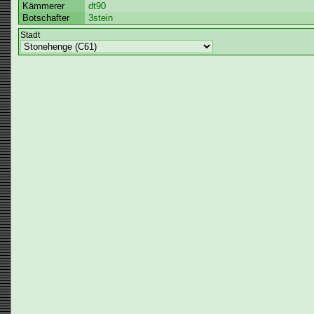
Kämmerer
dt90
Botschafter
3stein
Stadt