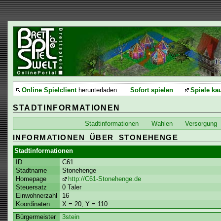
Online Spielclient
herunterladen.
Sofort spielen
Spiele ka
STADTINFORMATIONEN
Stadtinformationen
Wahlen
Versorgung
INFORMATIONEN ÜBER STONEHENGE
Stadtinformationen
ID
C61
Stadtname
Stonehenge
Homepage
http://C61-Stonehenge.de
Steuersatz
0 Taler
Einwohnerzahl
16
Koordinaten
X = 20, Y = 110
Bürgermeister
3stein