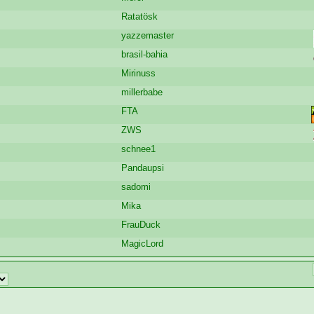
Ratatösk
yazzemaster
brasil-bahia
Mirinuss
millerbabe
FTA
ZWS
schnee1
Pandaupsi
sadomi
Mika
FrauDuck
MagicLord