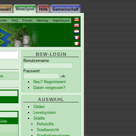
MetaSpiel
uswahl
Hilfe
Gemeinschaft
tseite
FAQ
Forum
Sitemap
Impressum
BSW-LOGIN
Benutzername
Passwort
re
Neu? Registrieren!
Daten vergessen?
AUSWAHL
Gilden
Levelsystem
Städte
ilde
Rohstoffe
Stadtansicht
Stadtinformationen