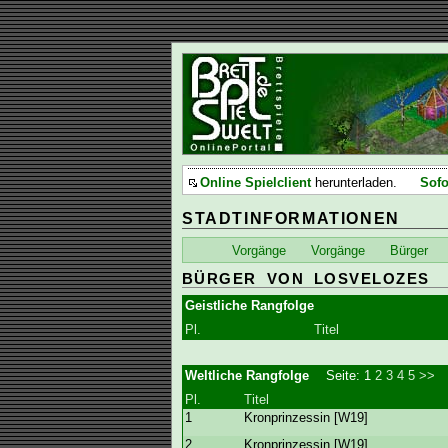
Online Spielclient
herunterladen.
Sofo
STADTINFORMATIONEN
Vorgänge
Vorgänge
Bürger
BÜRGER VON LOSVELOZES
Geistliche Rangfolge
Pl.
Titel
Weltliche Rangfolge
Seite:
1
2
3
4
5
>>
Pl.
Titel
1
Kronprinzessin [W19]
2
Kronprinzessin [W19]