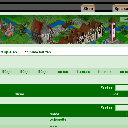
Shop
Spiela
Star
rt spielen
Spiele kaufen
Bürger
Bürger
Bürger
Turniere
Turniere
Turniere
Turnie
Suchen:
Name
Gilde
Suchen:
Name
G
Schogette
Merci