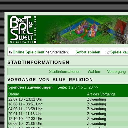
Online Spielclient
herunterladen.
Sofort spielen
Spiele ka
STADTINFORMATIONEN
Stadtinformationen
Wahlen
Versorgung
VORGÄNGE VON BLUE RELIGION
Spenden / Zuwendungen
Seite:
1
2
3
4
5
...
20
>>
Datum
Art des Vorgangs
22.07.13 - 13:31 Uhr
Zuwendung
18.08.11 - 08:51 Uhr
Zuwendung
04.06.11 - 16:58 Uhr
Zuwendung
20.01.11 - 11:13 Uhr
Zuwendung
12.10.10 - 17:33 Uhr
Zuwendung
06.06.10 - 21:08 Uhr
Zuwendung