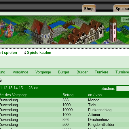
Shop
Spiela
Star
rt spielen
Spiele kaufen
ung
Vorgänge
Vorgänge
Bürger
Bürger
Turniere
Turnier
S
11
12
13
14
15
...
28
>>
Suchen:
Art des Vorgangs
Betrag
an / von
Zuwendung
333
Mondo
Zuwendung
1000
Tichu
Zuwendung
10000
Funkenschlag
Zuwendung
1000
Attanar
Zuwendung
826
Drachenherz
Zuwendung
500
KingdomBuilder