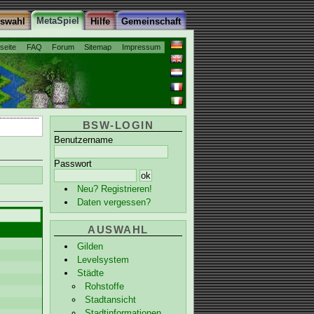
MetaSpiel
uswahl
Hilfe
Gemeinschaft
tseite
FAQ
Forum
Sitemap
Impressum
BSW-LOGIN
Benutzername
Passwort
e
Neu? Registrieren!
Daten vergessen?
AUSWAHL
Gilden
Levelsystem
Städte
Rohstoffe
Stadtansicht
Stadtinformationen