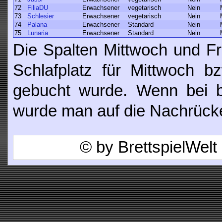
72
FiliaDU
Erwachsener
vegetarisch
Nein
73
Schlesier
Erwachsener
vegetarisch
Nein
74
Palana
Erwachsener
Standard
Nein
75
Lunaria
Erwachsener
Standard
Nein
Die Spalten Mittwoch und Fr
Schlafplatz für Mittwoch b
gebucht wurde. Wenn bei be
wurde man auf die Nachrücker
© by BrettspielWel