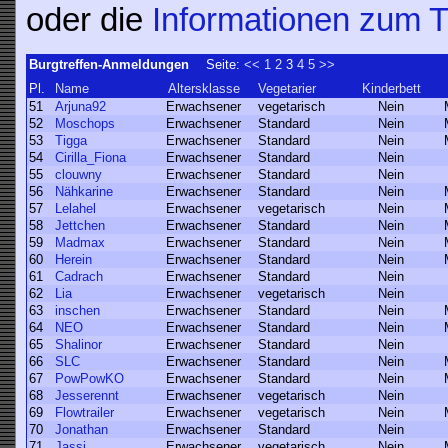
oder die
Informationen zum T
Burgtreffen-Anmeldungen
Seite:
<<
1
2
3
4
5
>>
Pl.
Name
Altersklasse
Vegetarier
Kinderbett
51
Arjuna92
Erwachsener
vegetarisch
Nein
52
Moschops
Erwachsener
Standard
Nein
53
Tigga
Erwachsener
Standard
Nein
54
Cirilla_Fiona
Erwachsener
Standard
Nein
55
clouwny
Erwachsener
Standard
Nein
56
Nähkarine
Erwachsener
Standard
Nein
57
Lelahel
Erwachsener
vegetarisch
Nein
58
Jettchen
Erwachsener
Standard
Nein
59
Madmax
Erwachsener
Standard
Nein
60
Herein
Erwachsener
Standard
Nein
61
Cadrach
Erwachsener
Standard
Nein
62
Lia
Erwachsener
vegetarisch
Nein
63
inschen
Erwachsener
Standard
Nein
64
NEO
Erwachsener
Standard
Nein
65
Shalinor
Erwachsener
Standard
Nein
66
SLC
Erwachsener
Standard
Nein
67
PowPowKO
Erwachsener
Standard
Nein
68
Jesserennt
Erwachsener
vegetarisch
Nein
69
Flowtrailer
Erwachsener
vegetarisch
Nein
70
Jonathan
Erwachsener
Standard
Nein
71
Jassi
Erwachsener
vegetarisch
Nein