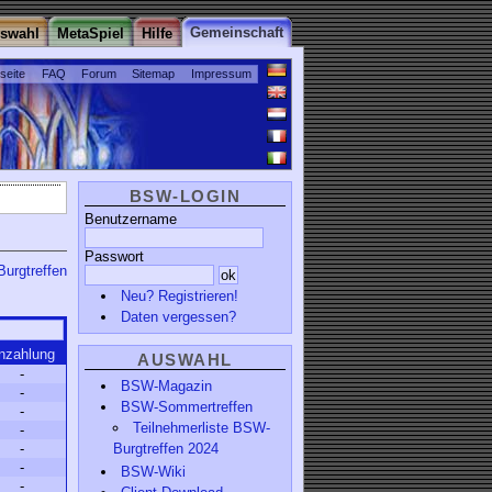
Gemeinschaft
uswahl
MetaSpiel
Hilfe
tseite
FAQ
Forum
Sitemap
Impressum
BSW-LOGIN
Benutzername
Passwort
Burgtreffen
Neu? Registrieren!
Daten vergessen?
nzahlung
AUSWAHL
-
BSW-Magazin
-
BSW-Sommertreffen
-
Teilnehmerliste BSW-
-
Burgtreffen 2024
-
-
BSW-Wiki
-