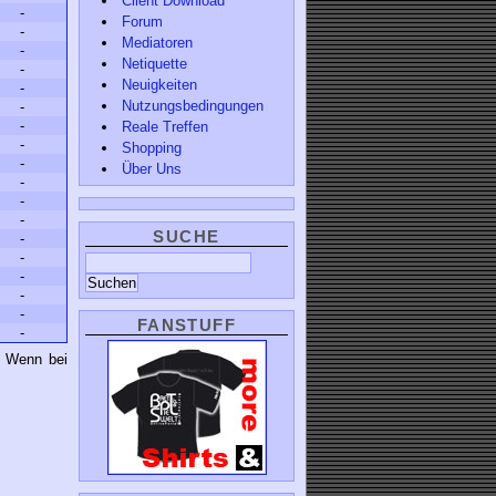
Client Download
-
Forum
-
Mediatoren
-
Netiquette
-
Neuigkeiten
-
Nutzungsbedingungen
-
-
Reale Treffen
-
Shopping
-
Über Uns
-
-
-
SUCHE
-
-
-
-
-
FANSTUFF
-
. Wenn bei