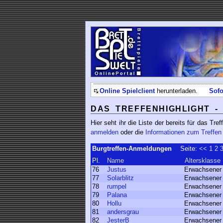
Online Spielclient
herunterladen.
Sofo
DAS TREFFENHIGHLIGHT - 
Hier seht ihr die Liste der bereits für das 
anmelden
oder die
Informationen zum Treffen
Burgtreffen-Anmeldungen
Seite:
<<
1
2
Pl.
Name
Altersklasse
76
Justus
Erwachsener
77
Solarblitz
Erwachsener
78
rumpel
Erwachsener
79
Palana
Erwachsener
80
Hollu
Erwachsener
81
andersgrau
Erwachsener
82
JesterB
Erwachsener