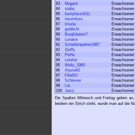
83
Magant
Erwachsener
84
staba
Erwachsener
85
funnyface1611
Erwachsener
86
riesenfuss
Erwachsener
87
Icturia
Erwachsener
88
goldlicht
Erwachsener
89
Burgfräulein7
Erwachsener
90
Lunaria
Erwachsener
91
Schattenparker1987
Erwachsener
92
Quiffy
Erwachsener
93
PeHa
Erwachsener
94
Lelahel
Erwachsener
95
Wolly_1985
Erwachsener
96
Arjuna92
Erwachsener
97
FiliaDU
Erwachsener
98
Schlesier
Erwachsener
99
Lia
Erwachsener
100
Jassi
Erwachsener
Die Spalten Mittwoch und Freitag geben an,
beidem ein Strich steht, wurde man auf die Na