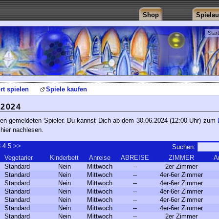
Shop
Spiela
Star
rt spielen
Spiele kaufen
2024
Treffen gemeldeten Spieler. Du kannst Dich ab dem 30.06.2024 (12:00 Uhr) zum
hier nachlesen.
3
4
5
>>
Suchen:
Vegetarier
Kinderbett
Anreise
ABREISE
ZIMMER
A
Standard
Nein
Mittwoch
--
2er Zimmer
Standard
Nein
Mittwoch
--
4er-6er Zimmer
Standard
Nein
Mittwoch
--
4er-6er Zimmer
Standard
Nein
Mittwoch
--
4er-6er Zimmer
Standard
Nein
Mittwoch
--
4er-6er Zimmer
Standard
Nein
Mittwoch
--
4er-6er Zimmer
Standard
Nein
Mittwoch
--
2er Zimmer