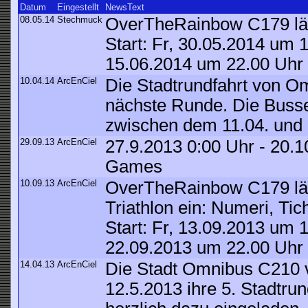
Datum
Eingestellt
NewsText
08.05.14
Stechmuck
OverTheRainbow C179 lädt
Start: Fr, 30.05.2014 um 
15.06.2014 um 22.00 Uhr
10.04.14
ArcEnCiel
Die Stadtrundfahrt von Om
nächste Runde. Die Busse
zwischen dem 11.04. und 
29.09.13
ArcEnCiel
27.9.2013 0:00 Uhr - 20.1
Games
10.09.13
ArcEnCiel
OverTheRainbow C179 lä
Triathlon ein: Numeri, Ti
Start: Fr, 13.09.2013 um 
22.09.2013 um 22.00 Uhr
14.04.13
ArcEnCiel
Die Stadt Omnibus C210 v
12.5.2013 ihre 5. Stadtrund