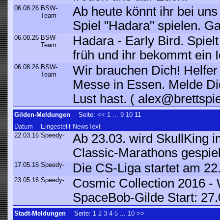
06.08.26
BSW-
Ab heute könnt ihr bei un
Team
Spiel "Hadara" spielen. G
06.08.26
BSW-
Hadara - Early Bird. Spiel
Team
früh und ihr bekommt ein I
06.08.26
BSW-
Wir brauchen Dich! Helfer 
Team
Messe in Essen. Melde Dic
Lust hast. ( alex@brettspie
Gilden-Meldungen
Seite:
<<
1
...
9
10
11
Datum
Eingestellt
NewsText
22.03.16
Speedy-
Ab 23.03. wird SkullKing
Classic-Marathons gespielt
17.05.16
Speedy-
Die CS-Liga startet am 22.
23.05.16
Speedy-
Cosmic Collection 2016 -
SpaceBob-Gilde Start: 27
Stadt-Meldungen
Seite:
1
2
3
4
5
...
10
>>