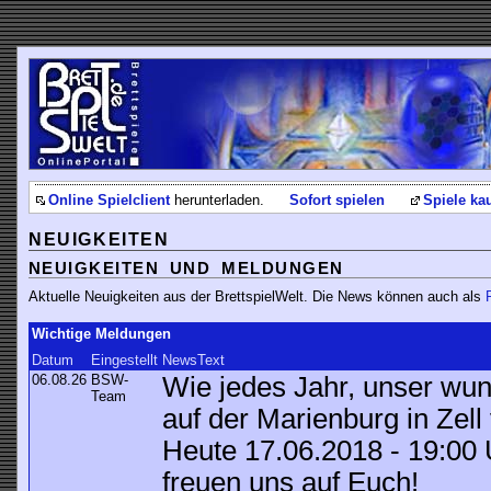
Online Spielclient
herunterladen.
Sofort spielen
Spiele ka
NEUIGKEITEN
NEUIGKEITEN UND MELDUNGEN
Aktuelle Neuigkeiten aus der BrettspielWelt. Die News können auch als
Wichtige Meldungen
Datum
Eingestellt
NewsText
06.08.26
BSW-
Wie jedes Jahr, unser wu
Team
auf der Marienburg in Zel
Heute 17.06.2018 - 19:00
freuen uns auf Euch!