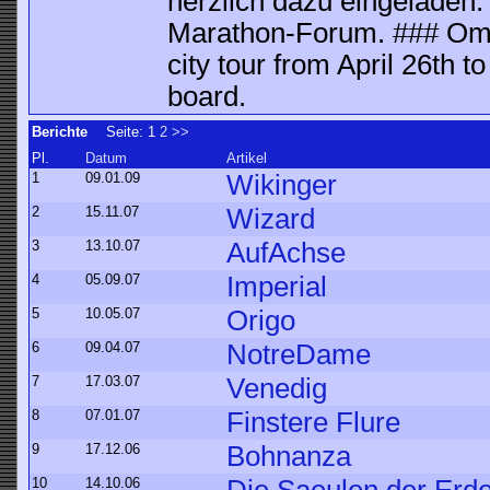
herzlich dazu eingeladen.
Marathon-Forum. ### Omni
city tour from April 26th t
board.
Berichte
Seite:
1
2
>>
Pl.
Datum
Artikel
1
09.01.09
Wikinger
2
15.11.07
Wizard
3
13.10.07
AufAchse
4
05.09.07
Imperial
5
10.05.07
Origo
6
09.04.07
NotreDame
7
17.03.07
Venedig
8
07.01.07
Finstere Flure
9
17.12.06
Bohnanza
10
14.10.06
Die Saeulen der Erd