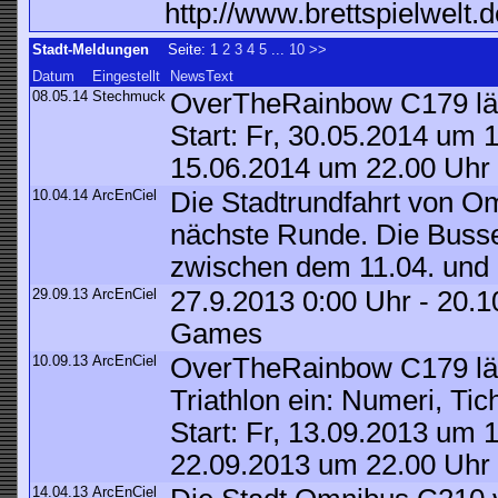
http://www.brettspielwelt.
Stadt-Meldungen
Seite:
1
2
3
4
5
...
10
>>
Datum
Eingestellt
NewsText
08.05.14
Stechmuck
OverTheRainbow C179 lädt
Start: Fr, 30.05.2014 um 
15.06.2014 um 22.00 Uhr
10.04.14
ArcEnCiel
Die Stadtrundfahrt von Om
nächste Runde. Die Busse
zwischen dem 11.04. und 
29.09.13
ArcEnCiel
27.9.2013 0:00 Uhr - 20.1
Games
10.09.13
ArcEnCiel
OverTheRainbow C179 lä
Triathlon ein: Numeri, Ti
Start: Fr, 13.09.2013 um 
22.09.2013 um 22.00 Uhr
14.04.13
ArcEnCiel