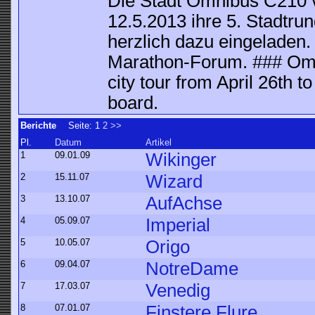
Die Stadt Omnibus C210 v
12.5.2013 ihre 5. Stadtrund
herzlich dazu eingeladen.
Marathon-Forum. ### Omni
city tour from April 26th t
board.
Berichte
Seite:
1
2
>>
Pl.
Datum
Artikel
1
09.01.09
Wikinger
2
15.11.07
Wizard
3
13.10.07
AufAchse
4
05.09.07
Imperial
5
10.05.07
Origo
6
09.04.07
NotreDame
7
17.03.07
Venedig
8
07.01.07
Finstere Flure