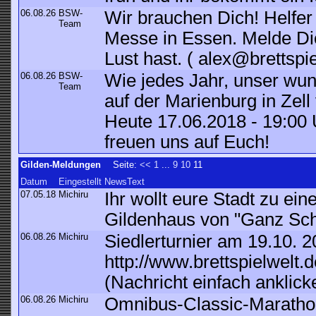
06.08.26
BSW-
Wir brauchen Dich! Helfer 
Team
Messe in Essen. Melde Dic
Lust hast. ( alex@brettspie
06.08.26
BSW-
Wie jedes Jahr, unser wu
Team
auf der Marienburg in Zel
Heute 17.06.2018 - 19:00
freuen uns auf Euch!
Gilden-Meldungen
Seite:
<<
1
...
9
10
11
Datum
Eingestellt
NewsText
07.05.18
Michiru
Ihr wollt eure Stadt zu 
Gildenhaus von "Ganz Sch
06.08.26
Michiru
Siedlerturnier am 19.10. 
http://www.brettspielwel
(Nachricht einfach anklick
06.08.26
Michiru
Omnibus-Classic-Marathon 