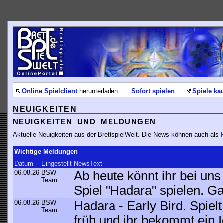
Online Spielclient
herunterladen.
Sofort spielen
Spiele ka
NEUIGKEITEN
NEUIGKEITEN UND MELDUNGEN
Aktuelle Neuigkeiten aus der BrettspielWelt. Die News können auch als
Wichtige Meldungen
Datum
Eingestellt
NewsText
06.08.26
BSW-
Ab heute könnt ihr bei un
Team
Spiel "Hadara" spielen. G
06.08.26
BSW-
Hadara - Early Bird. Spiel
Team
früh und ihr bekommt ein I