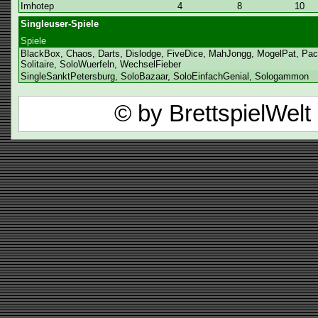
Imhotep
4
8
10
Singleuser-Spiele
Spiele
BlackBox, Chaos, Darts, Dislodge, FiveDice, MahJongg, MogelPat, PacM
Solitaire, SoloWuerfeln, WechselFieber
SingleSanktPetersburg, SoloBazaar, SoloEinfachGenial, Sologammon
© by BrettspielWel