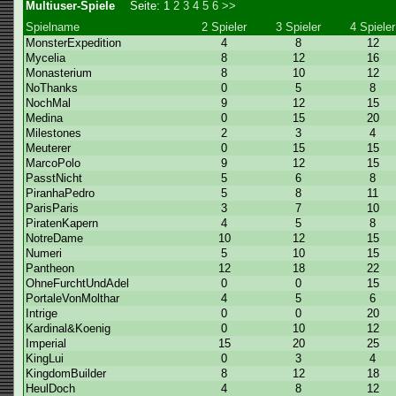
Multiuser-Spiele
Seite:
1
2
3
4
5
6
>>
Spielname
2 Spieler
3 Spieler
4 Spieler
MonsterExpedition
4
8
12
Mycelia
8
12
16
Monasterium
8
10
12
NoThanks
0
5
8
NochMal
9
12
15
Medina
0
15
20
Milestones
2
3
4
Meuterer
0
15
15
MarcoPolo
9
12
15
PasstNicht
5
6
8
PiranhaPedro
5
8
11
ParisParis
3
7
10
PiratenKapern
4
5
8
NotreDame
10
12
15
Numeri
5
10
15
Pantheon
12
18
22
OhneFurchtUndAdel
0
0
15
PortaleVonMolthar
4
5
6
Intrige
0
0
20
Kardinal&Koenig
0
10
12
Imperial
15
20
25
KingLui
0
3
4
KingdomBuilder
8
12
18
HeulDoch
4
8
12