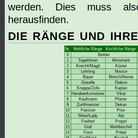
werden. Dies muss als
herausfinden.
DIE RÄNGE UND IHR
Nr.
Weltliche Ränge
Kirchliche Ränge
0
Bettler
1
Tagelöhner
Ministrant
2
Knecht/Magd
Küster
3
Lehrling
Novice
4
Bauer
Mönch/Nonne
5
Geselle
Diakon
6
Knappe/Zofe
Kaplan
7
Handwerksmeister
Vikar
8
Kaufmann
Pfarrer
9
Zunftmeister
Dekan
10
Patrizier
Prior
11
Ritter/Lady
Abt
12
Freiherr
Propst
13
Graf
Weihbischof
14
Fürst
Prälat
15
Großfürst
Bischof