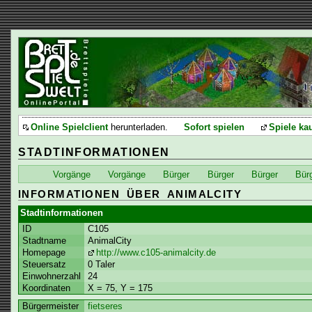
Online Spielclient
herunterladen.
Sofort spielen
Spiele ka
STADTINFORMATIONEN
Vorgänge
Vorgänge
Bürger
Bürger
Bürger
Bür
INFORMATIONEN ÜBER ANIMALCITY
Stadtinformationen
ID
C105
Stadtname
AnimalCity
Homepage
http://www.c105-animalcity.de
Steuersatz
0 Taler
Einwohnerzahl
24
Koordinaten
X = 75, Y = 175
Bürgermeister
fietseres