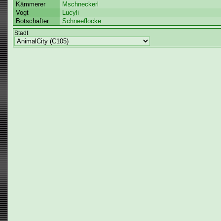
Kämmerer
Mschneckerl
Vogt
Lucyli
Botschafter
Schneeflocke
Stadt