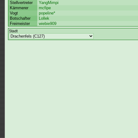
Stellvertreter
YangMimpi
Kämmerer
mcfipe
Vogt
popeline*
Botschafter
Lollek
Freimeister
wiebie909
Stadt