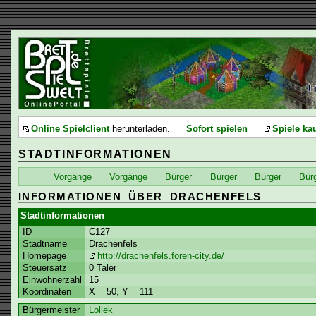
Online Spielclient
herunterladen.
Sofort spielen
Spiele ka
STADTINFORMATIONEN
Vorgänge
Vorgänge
Bürger
Bürger
Bürger
Bür
INFORMATIONEN ÜBER DRACHENFELS
Stadtinformationen
ID
C127
Stadtname
Drachenfels
Homepage
http://drachenfels.foren-city.de/
Steuersatz
0 Taler
Einwohnerzahl
15
Koordinaten
X = 50, Y = 111
Bürgermeister
Lollek