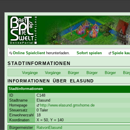
Online Spielclient
herunterladen.
Sofort spielen
Spiele ka
STADTINFORMATIONEN
Vorgänge
Vorgänge
Bürger
Bürger
Bürger
Bür
INFORMATIONEN ÜBER ELASUND
Stadtinformationen
ID
C148
Stadtname
Elasund
Homepage
http://www.elasund.gmxhome.de
Steuersatz
0 Taler
Einwohnerzahl
18
Koordinaten
X = 50, Y = 140
Bürgermeister
RatvonElasund