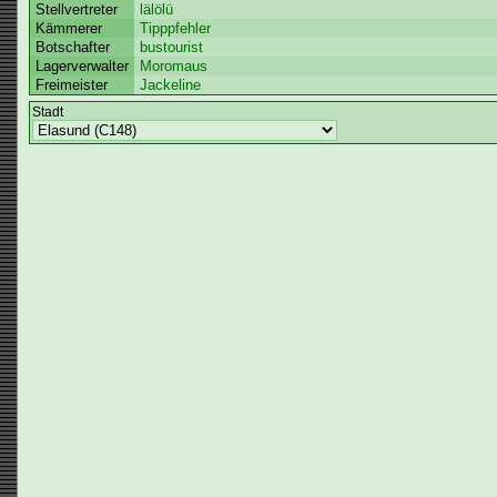
Stellvertreter
lälölü
Kämmerer
Tipppfehler
Botschafter
bustourist
Lagerverwalter
Moromaus
Freimeister
Jackeline
Stadt