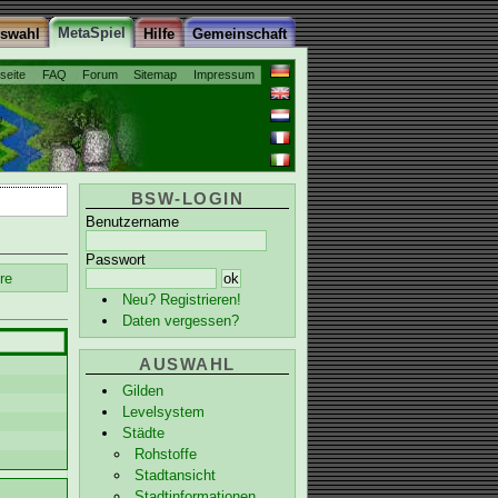
MetaSpiel
uswahl
Hilfe
Gemeinschaft
tseite
FAQ
Forum
Sitemap
Impressum
BSW-LOGIN
Benutzername
Passwort
re
Neu? Registrieren!
Daten vergessen?
AUSWAHL
Gilden
Levelsystem
Städte
Rohstoffe
Stadtansicht
Stadtinformationen