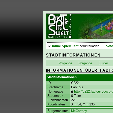
Online Spielclient
herunterladen.
Sofo
STADTINFORMATIONEN
Vorgänge
Vorgänge
Bürger
INFORMATIONEN ÜBER FABF
Stadtinformationen
ID
C222
Stadtname
FabFour
Homepage
http://c222.fabfour.yooco.
Steuersatz
0 Taler
Einwohnerzahl
22
Koordinaten
X = 34, Y = 136
Bürgermeister
McCartney