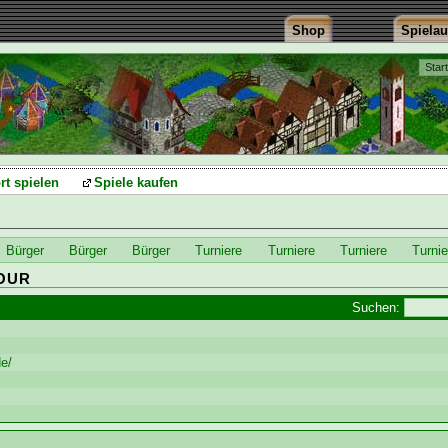
Shop
Spiela
Star
rt spielen
Spiele kaufen
Bürger
Bürger
Bürger
Turniere
Turniere
Turniere
Turnie
OUR
Suchen:
de/