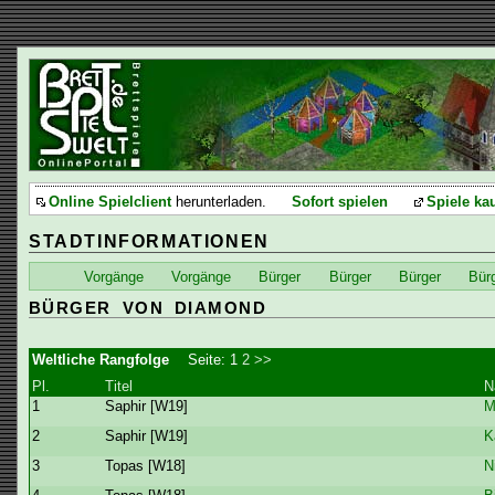
Online Spielclient
herunterladen.
Sofort spielen
Spiele ka
STADTINFORMATIONEN
Vorgänge
Vorgänge
Bürger
Bürger
Bürger
Bür
BÜRGER VON DIAMOND
Weltliche Rangfolge
Seite:
1
2
>>
Pl.
Titel
N
1
Saphir [W19]
M
2
Saphir [W19]
K
3
Topas [W18]
N