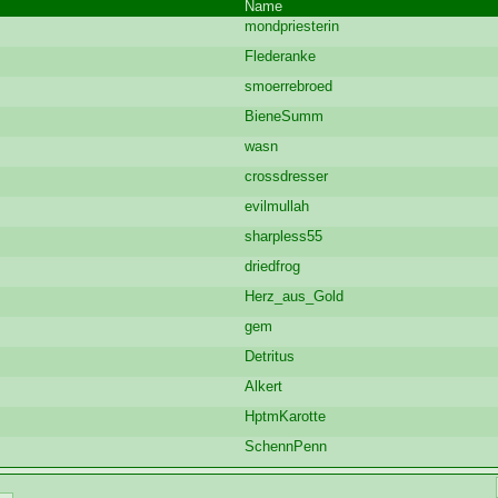
Name
mondpriesterin
Flederanke
smoerrebroed
BieneSumm
wasn
crossdresser
evilmullah
sharpless55
driedfrog
Herz_aus_Gold
gem
Detritus
Alkert
HptmKarotte
SchennPenn