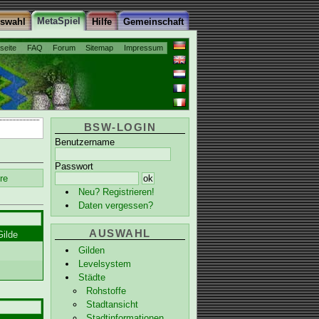
MetaSpiel
uswahl
Hilfe
Gemeinschaft
tseite
FAQ
Forum
Sitemap
Impressum
BSW-LOGIN
Benutzername
Passwort
re
Neu? Registrieren!
Daten vergessen?
AUSWAHL
Gilde
Gilden
Levelsystem
Städte
Rohstoffe
Stadtansicht
Stadtinformationen