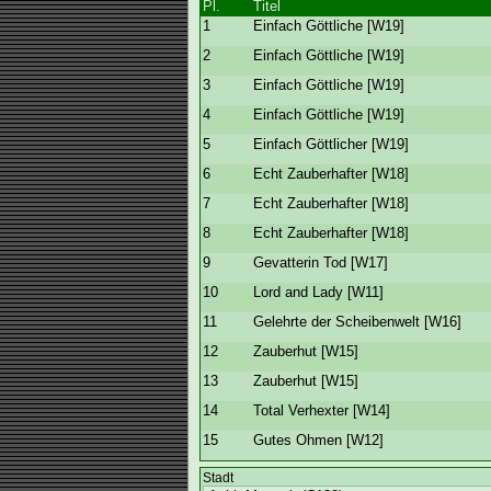
Pl.
Titel
1
Einfach Göttliche [W19]
2
Einfach Göttliche [W19]
3
Einfach Göttliche [W19]
4
Einfach Göttliche [W19]
5
Einfach Göttlicher [W19]
6
Echt Zauberhafter [W18]
7
Echt Zauberhafter [W18]
8
Echt Zauberhafter [W18]
9
Gevatterin Tod [W17]
10
Lord and Lady [W11]
11
Gelehrte der Scheibenwelt [W16]
12
Zauberhut [W15]
13
Zauberhut [W15]
14
Total Verhexter [W14]
15
Gutes Ohmen [W12]
Stadt