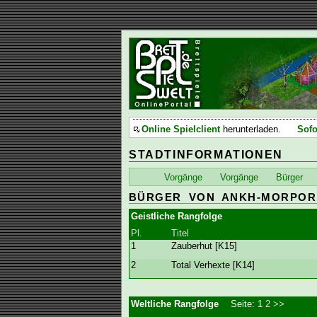
Online Spielclient
herunterladen.
Sofo
STADTINFORMATIONEN
Vorgänge
Vorgänge
Bürger
BÜRGER VON ANKH-MORPOR
Geistliche Rangfolge
Pl.
Titel
1
Zauberhut [K15]
2
Total Verhexte [K14]
Weltliche Rangfolge
Seite:
1
2
>>