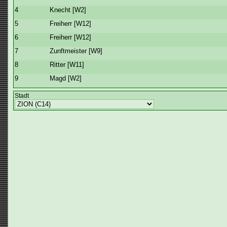
4
Knecht [W2]
5
Freiherr [W12]
6
Freiherr [W12]
7
Zunftmeister [W9]
8
Ritter [W11]
9
Magd [W2]
Stadt