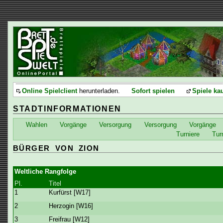
Online Spielclient
herunterladen.
Sofort spielen
Spiele ka
STADTINFORMATIONEN
Wahlen
Vorgänge
Versorgung
Versorgung
Vorgänge
Turniere
Tur
BÜRGER VON ZION
Weltliche Rangfolge
Pl.
Titel
1
Kurfürst [W17]
2
Herzogin [W16]
3
Freifrau [W12]