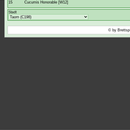
15
Cucumis Honorable [W12]
Stadt
© by Brettsp