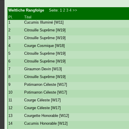
Weltliche Rangfolge
Seite:
1
2
3
4
>>
Pl.
Titel
1
Cucumis Illuminé [W11]
2
Citrouille Suprême [W19]
3
Citrouille Suprême [W19]
4
Courge Cosmique [W18]
5
Citrouille Suprême [W19]
6
Citrouille Suprême [W19]
7
Giraumon Devin [W13]
8
Citrouille Suprême [W19]
9
Potimarron Céleste [W17]
10
Potimarron Céleste [W17]
11
Courge Céleste [W17]
12
Courge Céleste [W17]
13
Courgette Honorable [W12]
14
Cucumis Honorable [W12]