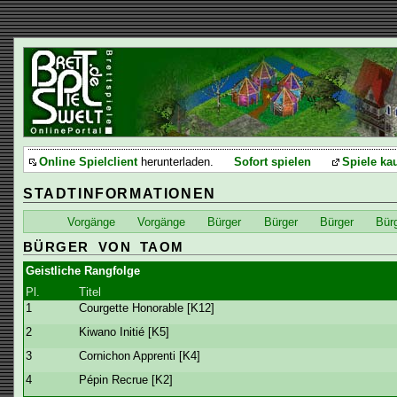
Online Spielclient
herunterladen.
Sofort spielen
Spiele ka
STADTINFORMATIONEN
Vorgänge
Vorgänge
Bürger
Bürger
Bürger
Bür
BÜRGER VON TAOM
Geistliche Rangfolge
Pl.
Titel
1
Courgette Honorable [K12]
2
Kiwano Initié [K5]
3
Cornichon Apprenti [K4]
4
Pépin Recrue [K2]