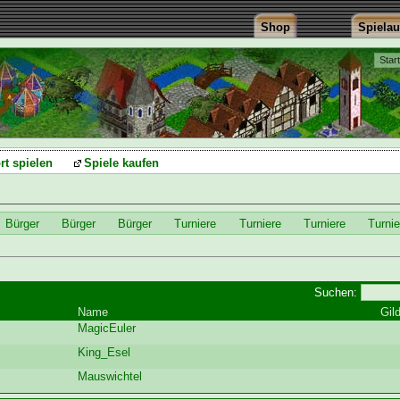
Shop
Spiela
Star
rt spielen
Spiele kaufen
Bürger
Bürger
Bürger
Turniere
Turniere
Turniere
Turnie
Suchen:
Name
Gil
MagicEuler
King_Esel
Mauswichtel