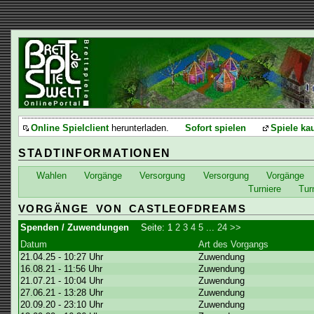
Online Spielclient
herunterladen.
Sofort spielen
Spiele ka
STADTINFORMATIONEN
Wahlen
Vorgänge
Versorgung
Versorgung
Vorgänge
Turniere
Tur
VORGÄNGE VON CASTLEOFDREAMS
Spenden / Zuwendungen
Seite:
1
2
3
4
5
...
24
>>
Datum
Art des Vorgangs
21.04.25 - 10:27 Uhr
Zuwendung
16.08.21 - 11:56 Uhr
Zuwendung
21.07.21 - 10:04 Uhr
Zuwendung
27.06.21 - 13:28 Uhr
Zuwendung
20.09.20 - 23:10 Uhr
Zuwendung