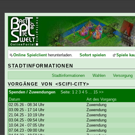
Online Spielclient
herunterladen.
Sofort spielen
Spiele ka
STADTINFORMATIONEN
Stadtinformationen
Wahlen
Versorgung
VORGÄNGE VON <SCIFI-CITY>
Spenden / Zuwendungen
Seite:
1
2
3
4
5
...
15
>>
Datum
Art des Vorgangs
02.05.26 - 08:34 Uhr
Zuwendung
03.09.25 - 17:14 Uhr
Zuwendung
21.04.25 - 10:19 Uhr
Zuwendung
03.04.25 - 09:54 Uhr
Zuwendung
10.04.24 - 07:05 Uhr
Zuwendung
07.04.23 - 09:00 Uhr
Zuwendung