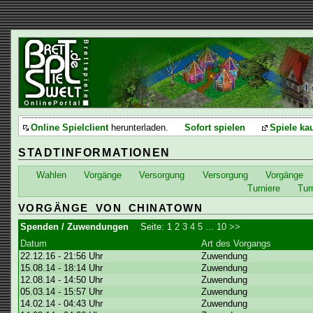
Online Spielclient
herunterladen.
Sofort spielen
Spiele ka
STADTINFORMATIONEN
Wahlen
Vorgänge
Versorgung
Versorgung
Vorgänge
Turniere
Tur
VORGÄNGE VON CHINATOWN
Spenden / Zuwendungen
Seite:
1
2
3
4
5
...
10
>>
Datum
Art des Vorgangs
22.12.16 - 21:56 Uhr
Zuwendung
15.08.14 - 18:14 Uhr
Zuwendung
12.08.14 - 14:50 Uhr
Zuwendung
05.03.14 - 15:57 Uhr
Zuwendung
14.02.14 - 04:43 Uhr
Zuwendung