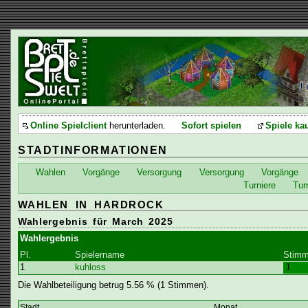
Online Spielclient
herunterladen.
Sofort spielen
Spiele ka
STADTINFORMATIONEN
Wahlen
Vorgänge
Versorgung
Versorgung
Vorgänge
Turniere
Tur
WAHLEN IN HARDROCK
Wahlergebnis für March 2025
Wahlergebnis
Pl.
Spielername
Stim
1
kuhloss
1
Die Wahlbeteiligung betrug 5.56 % (1 Stimmen).
Stadt
Monat