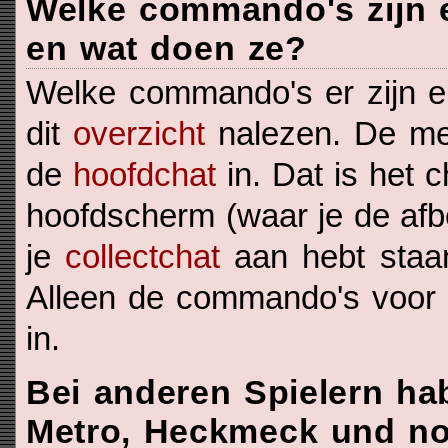
Welke commando's zijn er
en wat doen ze?
Welke commando's er zijn e
dit
overzicht
nalezen. De mee
de
hoofdchat
in. Dat is het 
hoofdscherm (waar je de afbee
je
collectchat
aan hebt staan
Alleen de commando's voor 
in.
Bei anderen Spielern ha
Metro, Heckmeck und no