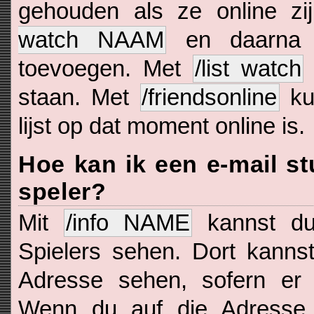
gehouden als ze online z
watch NAAM
en daarn
toevoegen. Met
/list watch
z
staan. Met
/friendsonline
ku
lijst op dat moment online is.
Hoe kan ik een e-mail s
speler?
Mit
/info NAME
kannst du 
Spielers sehen. Dort kanns
Adresse sehen, sofern er s
Wenn du auf die Adresse kl