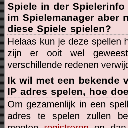
Spiele in der Spielerinfo
im Spielemanager aber n
diese Spiele spielen?
Helaas kun je deze spellen h
zijn er ooit wel gewees
verschillende redenen verwijd
Ik wil met een bekende v
IP adres spelen, hoe doe
Om gezamenlijk in een spel
adres te spelen zullen be
moeten
registreren
en dan 