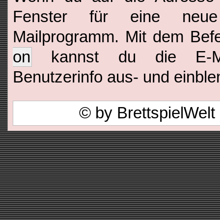
Fenster für eine neu
Mailprogramm. Mit dem Bef
on
kannst du die E-Mai
Benutzerinfo aus- und einble
© by BrettspielWel