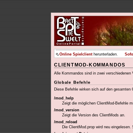
Online Spielclient
herunterladen.
Sofo
CLIENTMOD-KOMMANDOS
Alle Kommandos sind in zwei verschiedenen 
Globale Befehle
Diese Befehle wirken sich auf den gesamten C
/mod_help
Zeigt die möglichen ClientMod-Befehle mi
/mod_version
Zeigt die Version des ClientMods an.
/mod_reload
Die ClientMod.prop wird neu eingelesen. 