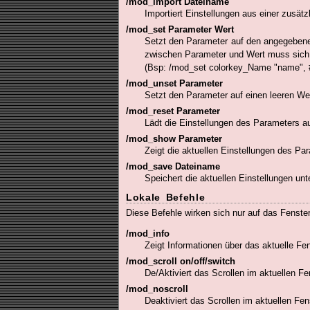
/mod_import Dateiname
Importiert Einstellungen aus einer zusätz
/mod_set Parameter Wert
Setzt den Parameter auf den angegebene
zwischen Parameter und Wert muss sich e
(Bsp: /mod_set colorkey_Name "name", 
/mod_unset Parameter
Setzt den Parameter auf einen leeren Wer
/mod_reset Parameter
Lädt die Einstellungen des Parameters a
/mod_show Parameter
Zeigt die aktuellen Einstellungen des Pa
/mod_save Dateiname
Speichert die aktuellen Einstellungen un
Lokale Befehle
Diese Befehle wirken sich nur auf das Fenste
/mod_info
Zeigt Informationen über das aktuelle Fen
/mod_scroll on/off/switch
De/Aktiviert das Scrollen im aktuellen Fe
/mod_noscroll
Deaktiviert das Scrollen im aktuellen Fen