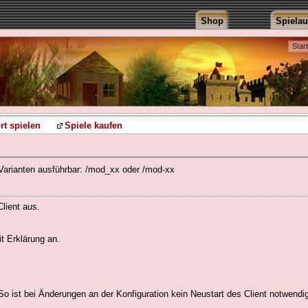
Shop
Spiela
Star
rt spielen
Spiele kaufen
Varianten ausführbar: /mod_xx oder /mod-xx
lient aus.
t Erklärung an.
So ist bei Änderungen an der Konfiguration kein Neustart des Client notwendig