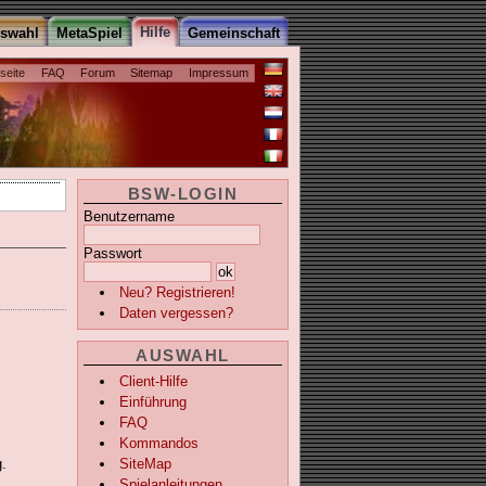
Hilfe
uswahl
MetaSpiel
Gemeinschaft
tseite
FAQ
Forum
Sitemap
Impressum
BSW-LOGIN
Benutzername
Passwort
Neu? Registrieren!
Daten vergessen?
AUSWAHL
Client-Hilfe
Einführung
FAQ
Kommandos
SiteMap
.
Spielanleitungen