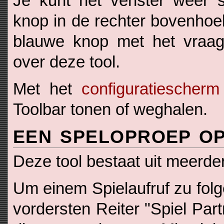
Je kunt het venster weer s
knop in de rechter bovenhoek
blauwe knop met het vraagte
over deze tool.
Met het
configuratiescherm
Toolbar tonen of weghalen.
EEN SPELOPROEP O
Deze tool bestaat uit meerde
Um einem Spielaufruf zu fol
vordersten Reiter "Spiel Par