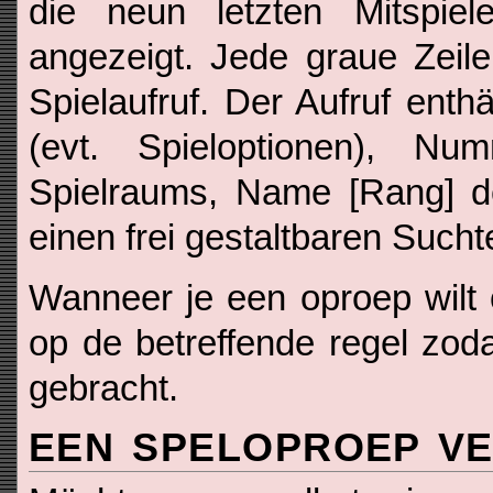
die neun letzten Mitspiel
angezeigt. Jede graue Zeile
Spielaufruf. Der Aufruf enthä
(evt. Spieloptionen), 
Spielraums, Name [Rang] d
einen frei gestaltbaren Sucht
Wanneer je een oproep wilt 
op de betreffende regel zoda
gebracht.
EEN SPELOPROEP V