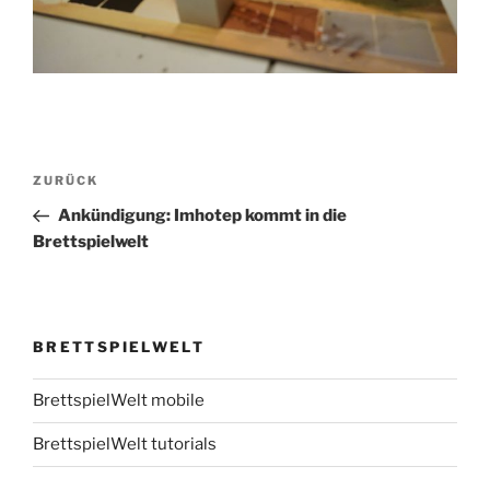
Beitragsnavigation
Vorheriger
ZURÜCK
Beitrag
Ankündigung: Imhotep kommt in die
Brettspielwelt
BRETTSPIELWELT
BrettspielWelt mobile
BrettspielWelt tutorials