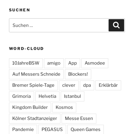
SUCHEN
Suchen
Suche
nach:
WORD-CLOUD
10JahreBSW
amigo
App
Asmodee
Auf Messers Schneide
Blockers!
Bremer Spiele-Tage
clever
dpa
Erklärbär
Grimoria
Helvetia
Istanbul
Kingdom Builder
Kosmos
Kölner Stadtanzeiger
Messe Essen
Pandemie
PEGASUS
Queen Games