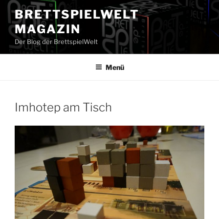
Zum
BRETTSPIELWELT
Inhalt
MAGAZIN
springen
Der Blog der BrettspielWelt
Menü
Imhotep am Tisch