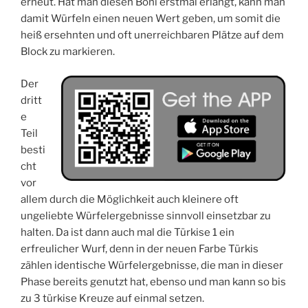
erneut. Hat man diesen Boni erstmal erlangt, kann man
damit Würfeln einen neuen Wert geben, um somit die
heiß ersehnten und oft unerreichbaren Plätze auf dem
Block zu markieren.
Der
dritt
e
Teil
besti
cht
vor
allem durch die Möglichkeit auch kleinere oft
ungeliebte Würfelergebnisse sinnvoll einsetzbar zu
halten. Da ist dann auch mal die Türkise 1 ein
erfreulicher Wurf, denn in der neuen Farbe Türkis
zählen identische Würfelergebnisse, die man in dieser
Phase bereits genutzt hat, ebenso und man kann so bis
zu 3 türkise Kreuze auf einmal setzen.