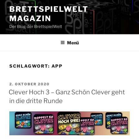
Zum
BRETTSPIELWELT
Inhalt
MAGAZIN
springen
Der Blog der BrettspielWelt
Menü
SCHLAGWORT:
APP
VERÖFFENTLICHT
2. OKTOBER 2020
AM
Clever Hoch 3 – Ganz Schön Clever geht
in die dritte Runde