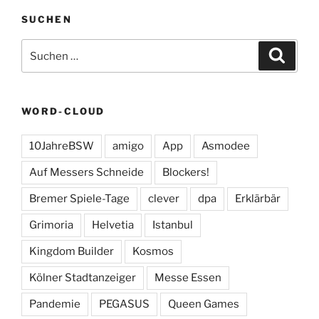
SUCHEN
Suchen
Suche
nach:
WORD-CLOUD
10JahreBSW
amigo
App
Asmodee
Auf Messers Schneide
Blockers!
Bremer Spiele-Tage
clever
dpa
Erklärbär
Grimoria
Helvetia
Istanbul
Kingdom Builder
Kosmos
Kölner Stadtanzeiger
Messe Essen
Pandemie
PEGASUS
Queen Games