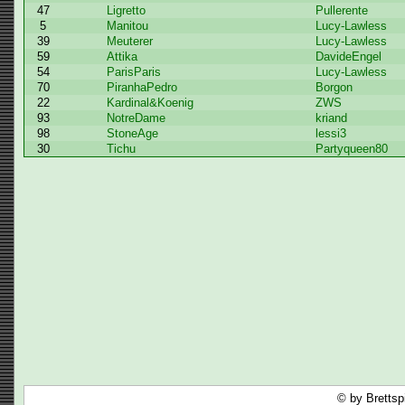
47
Ligretto
Pullerente
5
Manitou
Lucy-Lawless
39
Meuterer
Lucy-Lawless
59
Attika
DavideEngel
54
ParisParis
Lucy-Lawless
70
PiranhaPedro
Borgon
22
Kardinal&Koenig
ZWS
93
NotreDame
kriand
98
StoneAge
lessi3
30
Tichu
Partyqueen80
© by Brettsp