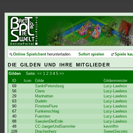
Online Spielclient
herunterladen.
Sofort spielen
Spiele ka
DIE GILDEN UND IHRE MITGLIEDER
Gilden
Seite:
<<
1
2
3
4
5
>>
ID
Icon
Gilde
Gildenmeister
69
SanktPetersburg
Lucy-Lawless
56
Clans
Lucy-Lawless
29
Manhattan
Lucy-Lawless
63
Dudeln
Lucy-Lawless
90
FinstereFlure
Lucy-Lawless
67
Funkenschlag
Lucy-Lawless
40
Fuersten
Lucy-Lawless
88
SaeulenDerErde
Lucy-Lawless
48
CC-JaegerUndSammler
kevinffm
109
Drachenherz
SweetSecrets