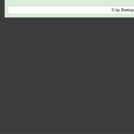
© by Brettsp